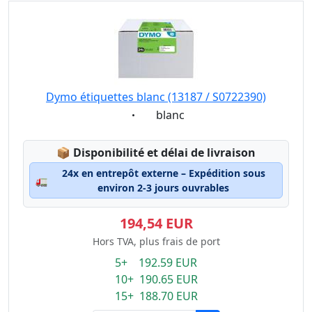
Dymo étiquettes blanc (13187 / S0722390)
Eigenschaft:
blanc
Lagerstatus:
📦
Disponibilité et délai de livraison
24x en entrepôt externe – Expédition sous
🚛
environ 2-3 jours ouvrables
194,54 EUR
Hors TVA, plus frais de port
5+ 192.59 EUR
10+ 190.65 EUR
15+ 188.70 EUR