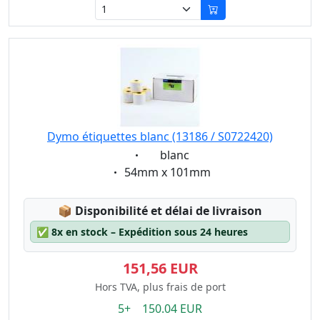
Dymo étiquettes blanc (13186 / S0722420)
Eigenschaft:
blanc
Eigenschaft:
54mm x 101mm
Lagerstatus:
📦
Disponibilité et délai de livraison
✅
8x en stock – Expédition sous 24 heures
151,56 EUR
Hors TVA, plus frais de port
5+ 150.04 EUR