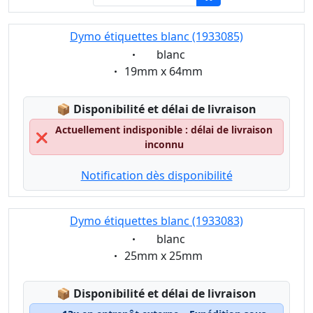
Dymo étiquettes blanc (1933085)
Eigenschaft:
blanc
Eigenschaft:
19mm x 64mm
Lagerstatus:
📦
Disponibilité et délai de livraison
Actuellement indisponible : délai de livraison
❌
inconnu
Notification dès disponibilité
Dymo étiquettes blanc (1933083)
Eigenschaft:
blanc
Eigenschaft:
25mm x 25mm
Lagerstatus:
📦
Disponibilité et délai de livraison