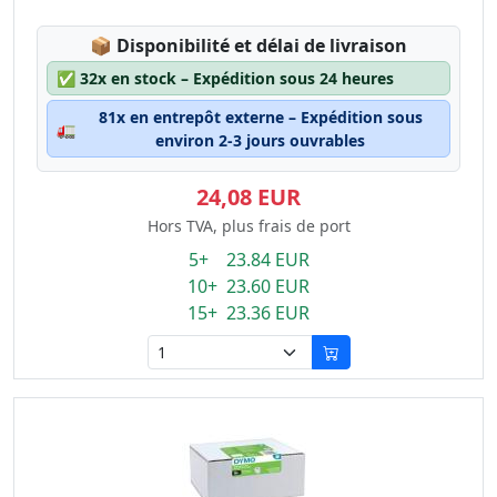
Lagerstatus:
📦
Disponibilité et délai de livraison
✅
32x en stock – Expédition sous 24 heures
81x en entrepôt externe – Expédition sous
🚛
environ 2-3 jours ouvrables
24,08 EUR
Hors TVA, plus frais de port
5+ 23.84 EUR
10+ 23.60 EUR
15+ 23.36 EUR