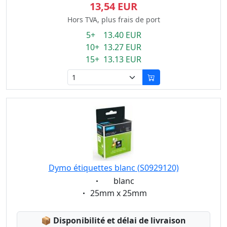
13,54 EUR
Hors TVA, plus frais de port
5+ 13.40 EUR
10+ 13.27 EUR
15+ 13.13 EUR
Dymo étiquettes blanc (S0929120)
Eigenschaft:
blanc
Eigenschaft:
25mm x 25mm
Lagerstatus:
📦
Disponibilité et délai de livraison