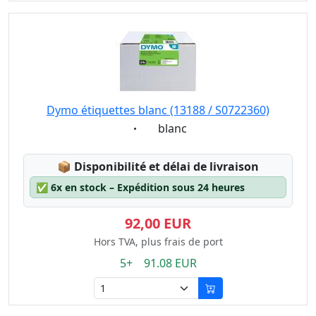
Dymo étiquettes blanc (13188 / S0722360)
Eigenschaft:
blanc
Lagerstatus:
📦
Disponibilité et délai de livraison
✅
6x en stock – Expédition sous 24 heures
92,00 EUR
Hors TVA, plus frais de port
5+ 91.08 EUR