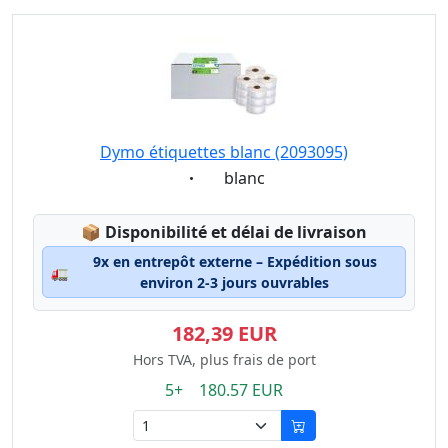
Dymo étiquettes blanc (2093095)
Eigenschaft:
blanc
Lagerstatus:
📦
Disponibilité et délai de livraison
9x en entrepôt externe – Expédition sous
🚛
environ 2-3 jours ouvrables
182,39 EUR
Hors TVA, plus frais de port
5+ 180.57 EUR