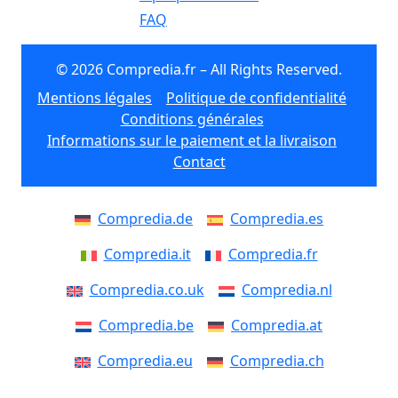
FAQ
© 2026 Compredia.fr – All Rights Reserved.
Mentions légales
Politique de confidentialité
Conditions générales
Informations sur le paiement et la livraison
Contact
Compredia.de
Compredia.es
Compredia.it
Compredia.fr
Compredia.co.uk
Compredia.nl
Compredia.be
Compredia.at
Compredia.eu
Compredia.ch
Compredia.dk
Compredia.se