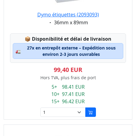
Dymo étiquettes (2093093)
Eigenschaft:
36mm x 89mm
Lagerstatus:
📦
Disponibilité et délai de livraison
27x en entrepôt externe – Expédition sous
🚛
environ 2-3 jours ouvrables
99,40 EUR
Hors TVA, plus frais de port
5+ 98.41 EUR
10+ 97.41 EUR
15+ 96.42 EUR