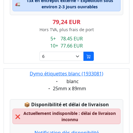
13x en entrepôt externe – Expédition sous
🚛
environ 2-3 jours ouvrables
79,24 EUR
Hors TVA, plus frais de port
5+ 78.45 EUR
10+ 77.66 EUR
Dymo étiquettes blanc (1933081)
Eigenschaft:
blanc
Eigenschaft:
25mm x 89mm
Lagerstatus:
📦
Disponibilité et délai de livraison
Actuellement indisponible : délai de livraison
❌
inconnu
Notification dès disponibilité