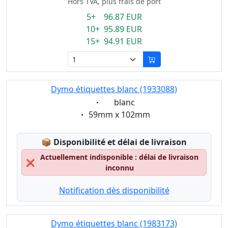
Hors TVA, plus frais de port
5+ 96.87 EUR
10+ 95.89 EUR
15+ 94.91 EUR
Dymo étiquettes blanc (1933088)
Eigenschaft:
blanc
Eigenschaft:
59mm x 102mm
Lagerstatus:
📦
Disponibilité et délai de livraison
Actuellement indisponible : délai de livraison
❌
inconnu
Notification dès disponibilité
Dymo étiquettes blanc (1983173)