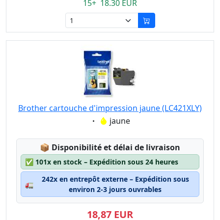
15+ 18.30 EUR
Brother cartouche d'impression jaune (LC421XLY)
Eigenschaft:
jaune
Lagerstatus:
📦
Disponibilité et délai de livraison
✅
101x en stock – Expédition sous 24 heures
242x en entrepôt externe – Expédition sous
🚛
environ 2-3 jours ouvrables
18,87 EUR