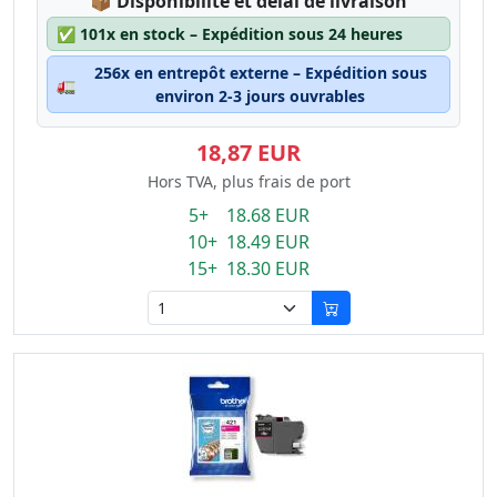
Lagerstatus:
📦
Disponibilité et délai de livraison
✅
101x en stock – Expédition sous 24 heures
256x en entrepôt externe – Expédition sous
🚛
environ 2-3 jours ouvrables
18,87 EUR
Hors TVA, plus frais de port
5+ 18.68 EUR
10+ 18.49 EUR
15+ 18.30 EUR