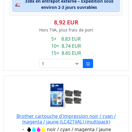
338x en entrepôt externe – Expédition sous
🚛
environ 2-3 jours ouvrables
8,92 EUR
Hors TVA, plus frais de port
5+ 8.83 EUR
10+ 8.74 EUR
15+ 8.65 EUR
Brother cartouche d'impression noir / cyan /
magenta / jaune (LC421VAL) (multipack)
Eigenschaft:
noir / cyan / magenta / jaune