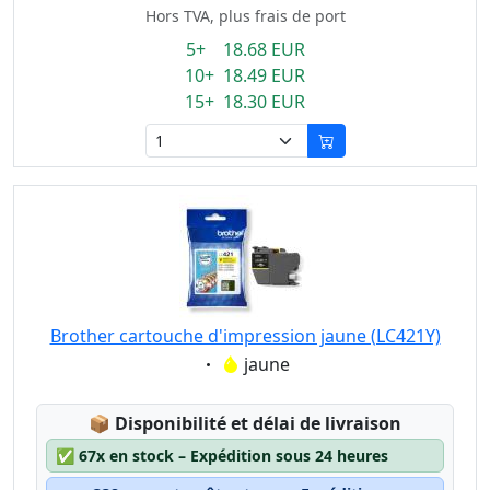
Hors TVA, plus frais de port
5+ 18.68 EUR
10+ 18.49 EUR
15+ 18.30 EUR
Brother cartouche d'impression jaune (LC421Y)
Eigenschaft:
jaune
Lagerstatus:
📦
Disponibilité et délai de livraison
✅
67x en stock – Expédition sous 24 heures