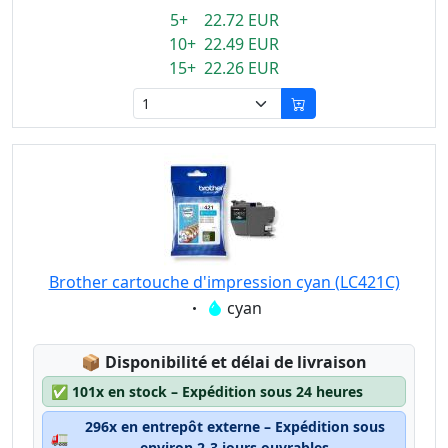
5+ 22.72 EUR
10+ 22.49 EUR
15+ 22.26 EUR
Brother cartouche d'impression cyan (LC421C)
Eigenschaft:
cyan
Lagerstatus:
📦
Disponibilité et délai de livraison
✅
101x en stock – Expédition sous 24 heures
296x en entrepôt externe – Expédition sous
🚛
environ 2-3 jours ouvrables