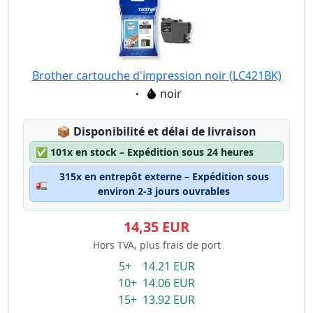
Brother cartouche d'impression noir (LC421BK)
Eigenschaft:
noir
Lagerstatus:
📦
Disponibilité et délai de livraison
✅
101x en stock – Expédition sous 24 heures
315x en entrepôt externe – Expédition sous
🚛
environ 2-3 jours ouvrables
14,35 EUR
Hors TVA, plus frais de port
5+ 14.21 EUR
10+ 14.06 EUR
15+ 13.92 EUR