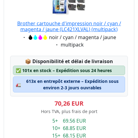
Brother cartouche d'impression noir / cyan /
magenta / jaune (LC421XLVAL) (multipack)
Eigenschaft:
noir / cyan / magenta / jaune
Eigenschaft:
multipack
Lagerstatus:
📦
Disponibilité et délai de livraison
✅
101x en stock – Expédition sous 24 heures
613x en entrepôt externe – Expédition sous
🚛
environ 2-3 jours ouvrables
70,26 EUR
Hors TVA, plus frais de port
5+ 69.56 EUR
10+ 68.85 EUR
15+ 68.15 EUR