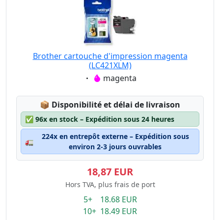
Brother cartouche d'impression magenta
(LC421XLM)
Eigenschaft:
magenta
Lagerstatus:
📦
Disponibilité et délai de livraison
✅
96x en stock – Expédition sous 24 heures
224x en entrepôt externe – Expédition sous
🚛
environ 2-3 jours ouvrables
18,87 EUR
Hors TVA, plus frais de port
5+ 18.68 EUR
10+ 18.49 EUR