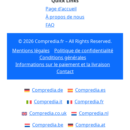
Quick Links
Page d'accueil
À propos de nous
FAQ
© 2026 Compredia.fr – All Rights Reserved.
Mentions légales
Politique de confidentialité
Conditions générales
Informations sur le paiement et la livraison
Contact
Compredia.de
Compredia.es
Compredia.it
Compredia.fr
Compredia.co.uk
Compredia.nl
Compredia.be
Compredia.at