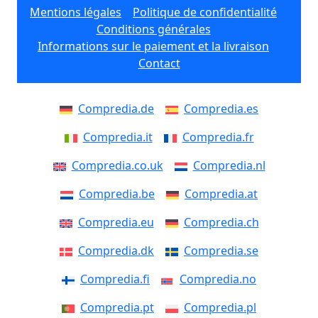
Mentions légales
Politique de confidentialité
Conditions générales
Informations sur le paiement et la livraison
Contact
Compredia.de
Compredia.es
Compredia.it
Compredia.fr
Compredia.co.uk
Compredia.nl
Compredia.be
Compredia.at
Compredia.eu
Compredia.ch
Compredia.dk
Compredia.se
Compredia.fi
Compredia.no
Compredia.pt
Compredia.pl