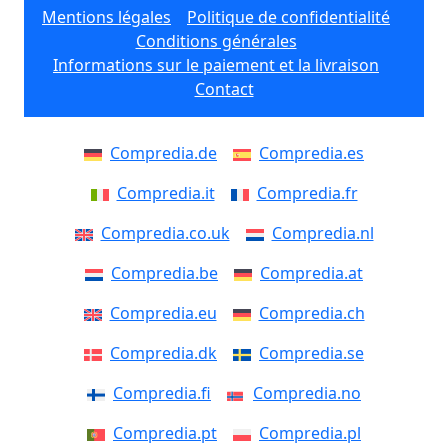
Mentions légales
Politique de confidentialité
Conditions générales
Informations sur le paiement et la livraison
Contact
Compredia.de
Compredia.es
Compredia.it
Compredia.fr
Compredia.co.uk
Compredia.nl
Compredia.be
Compredia.at
Compredia.eu
Compredia.ch
Compredia.dk
Compredia.se
Compredia.fi
Compredia.no
Compredia.pt
Compredia.pl