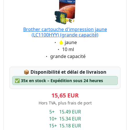
Brother cartouche d'impression jaune
(LC1100HYY) (grande capacité)
Eigenschaft:
jaune
Eigenschaft:
10 ml
Eigenschaft:
grande capacité
Lagerstatus:
📦
Disponibilité et délai de livraison
✅
35x en stock – Expédition sous 24 heures
15,65 EUR
Hors TVA, plus frais de port
5+ 15.49 EUR
10+ 15.34 EUR
15+ 15.18 EUR