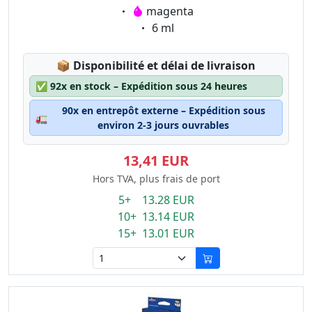
Eigenschaft:
magenta
Eigenschaft:
6 ml
Lagerstatus:
📦
Disponibilité et délai de livraison
✅
92x en stock – Expédition sous 24 heures
90x en entrepôt externe – Expédition sous
🚛
environ 2-3 jours ouvrables
13,41 EUR
Hors TVA, plus frais de port
5+ 13.28 EUR
10+ 13.14 EUR
15+ 13.01 EUR