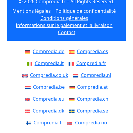
© 2026 Compredia.fr – All Rights Reserved.
Mentions légales
Politique de confidentialité
Conditions générales
Informations sur le paiement et la livraison
Contact
Compredia.de
Compredia.es
Compredia.it
Compredia.fr
Compredia.co.uk
Compredia.nl
Compredia.be
Compredia.at
Compredia.eu
Compredia.ch
Compredia.dk
Compredia.se
Compredia.fi
Compredia.no