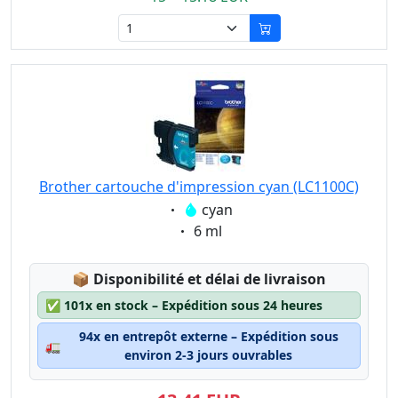
Brother cartouche d'impression cyan (LC1100C)
Eigenschaft:
cyan
Eigenschaft:
6 ml
Lagerstatus:
📦
Disponibilité et délai de livraison
✅
101x en stock – Expédition sous 24 heures
94x en entrepôt externe – Expédition sous
🚛
environ 2-3 jours ouvrables