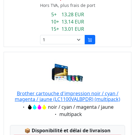
Hors TVA, plus frais de port
5+ 13.28 EUR
10+ 13.14 EUR
15+ 13.01 EUR
Brother cartouche d'impression noir / cyan /
magenta / jaune (LC1100VALBPDR) (multipack)
Eigenschaft:
noir / cyan / magenta / jaune
Eigenschaft:
multipack
Lagerstatus:
📦
Disponibilité et délai de livraison