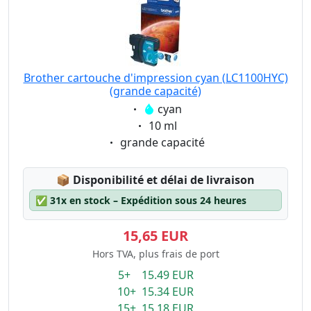
Brother cartouche d'impression cyan (LC1100HYC)
(grande capacité)
Eigenschaft:
cyan
Eigenschaft:
10 ml
Eigenschaft:
grande capacité
Lagerstatus:
📦
Disponibilité et délai de livraison
✅
31x en stock – Expédition sous 24 heures
15,65 EUR
Hors TVA, plus frais de port
5+ 15.49 EUR
10+ 15.34 EUR
15+ 15.18 EUR