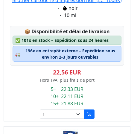
Brother cartouche d'impression noir (LC1100BK)
Eigenschaft:
noir
Eigenschaft:
10 ml
Lagerstatus:
📦
Disponibilité et délai de livraison
✅
101x en stock – Expédition sous 24 heures
196x en entrepôt externe – Expédition sous
🚛
environ 2-3 jours ouvrables
22,56 EUR
Hors TVA, plus frais de port
5+ 22.33 EUR
10+ 22.11 EUR
15+ 21.88 EUR