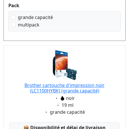
Pack
grande capacité
multipack
Brother cartouche d'impression noir
(LC1100HYBK) (grande capacité)
Eigenschaft:
noir
Eigenschaft:
19 ml
Eigenschaft:
grande capacité
Lagerstatus:
📦
Disponibilité et délai de livraison