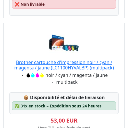
❌
Non livrable
Brother cartouche d'impression noir / cyan /
magenta / jaune (LC1100HYVALBP) (multipack)
Eigenschaft:
noir / cyan / magenta / jaune
Eigenschaft:
multipack
Lagerstatus:
📦
Disponibilité et délai de livraison
✅
31x en stock – Expédition sous 24 heures
53,00 EUR
Hors TVA, plus frais de port