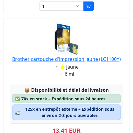
Brother cartouche d'impression jaune (LC1100Y)
Eigenschaft:
jaune
Eigenschaft:
6 ml
Lagerstatus:
📦
Disponibilité et délai de livraison
✅
70x en stock – Expédition sous 24 heures
125x en entrepôt externe – Expédition sous
🚛
environ 2-3 jours ouvrables
13,41 EUR