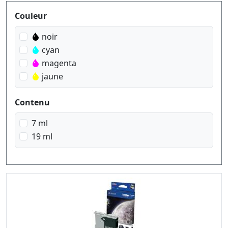
Produktfilter
Couleur
noir
cyan
magenta
jaune
Contenu
7 ml
19 ml