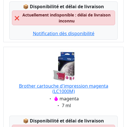
Lagerstatus:
📦
Disponibilité et délai de livraison
Actuellement indisponible : délai de livraison
❌
inconnu
Notification dès disponibilité
Brother cartouche d'impression magenta
(LC1000M)
Eigenschaft:
magenta
Eigenschaft:
7 ml
Lagerstatus:
📦
Disponibilité et délai de livraison