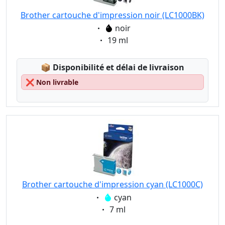
Brother cartouche d'impression noir (LC1000BK)
Eigenschaft:
noir
Eigenschaft:
19 ml
Lagerstatus:
📦
Disponibilité et délai de livraison
❌
Non livrable
Brother cartouche d'impression cyan (LC1000C)
Eigenschaft:
cyan
Eigenschaft:
7 ml