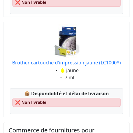
❌
Non livrable
Brother cartouche d'impression jaune (LC1000Y)
Eigenschaft:
jaune
Eigenschaft:
7 ml
Lagerstatus:
📦
Disponibilité et délai de livraison
❌
Non livrable
Commerce de fournitures pour