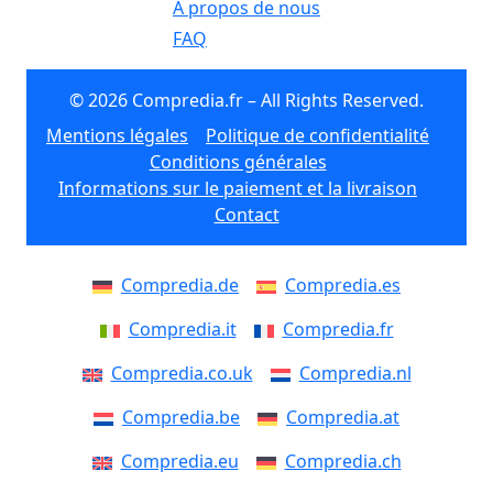
À propos de nous
FAQ
© 2026 Compredia.fr – All Rights Reserved.
Mentions légales
Politique de confidentialité
Conditions générales
Informations sur le paiement et la livraison
Contact
Compredia.de
Compredia.es
Compredia.it
Compredia.fr
Compredia.co.uk
Compredia.nl
Compredia.be
Compredia.at
Compredia.eu
Compredia.ch