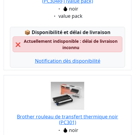
(PC304RF) (value pack)
Eigenschaft:
noir
Eigenschaft:
value pack
Lagerstatus:
📦
Disponibilité et délai de livraison
Actuellement indisponible : délai de livraison
❌
inconnu
Notification dès disponibilité
Brother rouleau de transfert thermique noir
(PC301)
Eigenschaft:
noir