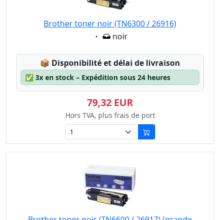
Brother toner noir (TN6300 / 26916)
Eigenschaft:
noir
Lagerstatus:
📦
Disponibilité et délai de livraison
✅
3x en stock – Expédition sous 24 heures
79,32 EUR
Hors TVA, plus frais de port
Brother toner noir (TN6600 / 26917) (grande