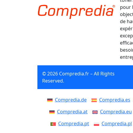
toner
pour 
object
de ha
expér
excep
effic
besoi
entre
© 2026 Compredia.fr – All Rights
Reserved.
Compredia.de
Compredia.es
Compredia.at
Compredia.eu
Compredia.pt
Compredia.pl