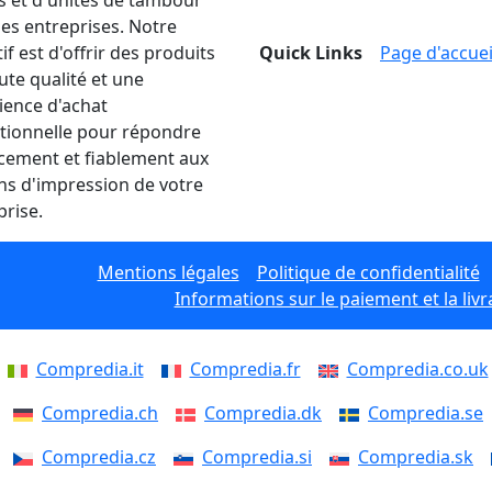
s et d'unités de tambour
les entreprises. Notre
if est d'offrir des produits
Quick Links
Page d'accuei
ute qualité et une
ience d'achat
tionnelle pour répondre
acement et fiablement aux
ns d'impression de votre
prise.
Mentions légales
Politique de confidentialité
Informations sur le paiement et la livr
Compredia.it
Compredia.fr
Compredia.co.uk
Compredia.ch
Compredia.dk
Compredia.se
Compredia.cz
Compredia.si
Compredia.sk