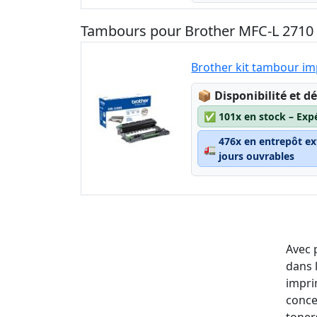
Tambours pour Brother MFC-L 271
Brother kit tambour i
Lagerstatus:
📦
Disponibilité et dé
✅
101x en stock – Exp
476x en entrepôt ex
🚛
jours ouvrables
Avec 
dans 
impri
conce