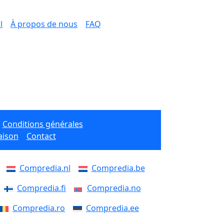
l
À propos de nous
FAQ
Conditions générales
aison
Contact
Compredia.nl
Compredia.be
Compredia.fi
Compredia.no
Compredia.ro
Compredia.ee