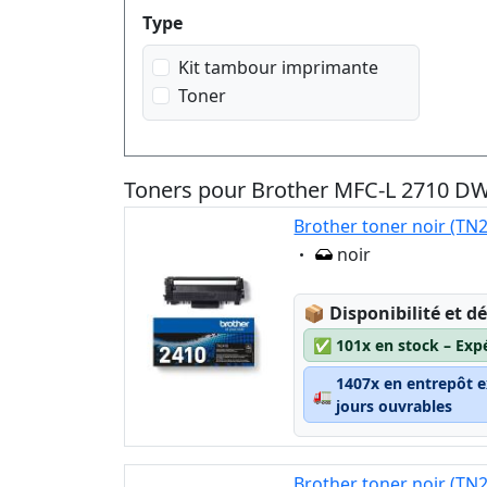
Produktfilter
Type
Kit tambour imprimante
Toner
Toners pour Brother MFC-L 2710 D
Brother toner noir (TN
Eigenschaft:
noir
Lagerstatus:
📦
Disponibilité et dé
✅
101x en stock – Exp
1407x en entrepôt e
🚛
jours ouvrables
Brother toner noir (TN