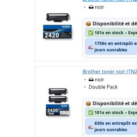
Eigenschaft:
noir
Lagerstatus:
📦
Disponibilité et dé
✅
101x en stock – Exp
1759x en entrepôt e
🚛
jours ouvrables
Brother toner noir (TN
Eigenschaft:
noir
Eigenschaft:
Double Pack
Lagerstatus:
📦
Disponibilité et dé
✅
101x en stock – Exp
830x en entrepôt ex
🚛
jours ouvrables