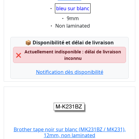
Eigenschaft:
bleu sur blanc
Eigenschaft:
9mm
Eigenschaft:
Non laminated
Lagerstatus:
📦
Disponibilité et délai de livraison
Actuellement indisponible : délai de livraison
❌
inconnu
Notification dès disponibilité
Brother tape noir sur blanc (MK231BZ / MK231),
12mm, non laminated