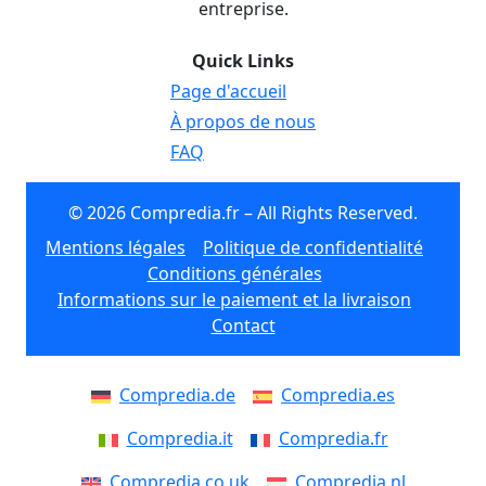
entreprise.
Quick Links
Page d'accueil
À propos de nous
FAQ
© 2026 Compredia.fr – All Rights Reserved.
Mentions légales
Politique de confidentialité
Conditions générales
Informations sur le paiement et la livraison
Contact
Compredia.de
Compredia.es
Compredia.it
Compredia.fr
Compredia.co.uk
Compredia.nl