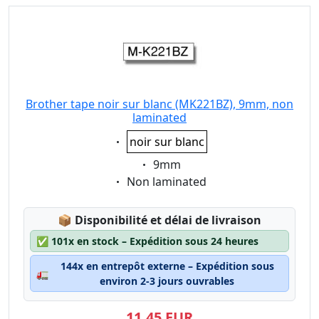
Brother tape noir sur blanc (MK221BZ), 9mm, non
laminated
Eigenschaft:
noir sur blanc
Eigenschaft:
9mm
Eigenschaft:
Non laminated
Lagerstatus:
📦
Disponibilité et délai de livraison
✅
101x en stock – Expédition sous 24 heures
144x en entrepôt externe – Expédition sous
🚛
environ 2-3 jours ouvrables
11,45 EUR