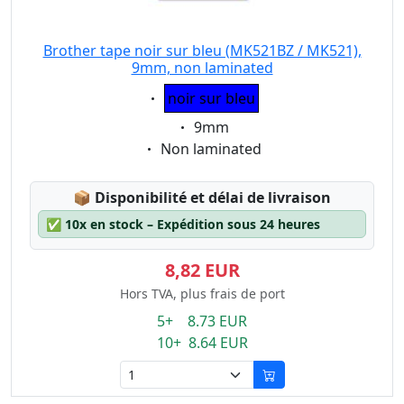
Brother tape noir sur bleu (MK521BZ / MK521),
9mm, non laminated
Eigenschaft:
noir sur bleu
Eigenschaft:
9mm
Eigenschaft:
Non laminated
Lagerstatus:
📦
Disponibilité et délai de livraison
✅
10x en stock – Expédition sous 24 heures
8,82 EUR
Hors TVA, plus frais de port
5+ 8.73 EUR
10+ 8.64 EUR