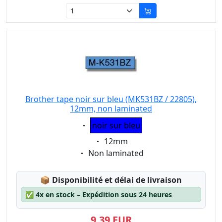
Brother tape noir sur bleu (MK531BZ / 22805),
12mm, non laminated
Eigenschaft:
noir sur bleu
Eigenschaft:
12mm
Eigenschaft:
Non laminated
Lagerstatus:
📦
Disponibilité et délai de livraison
✅
4x en stock – Expédition sous 24 heures
9,39 EUR