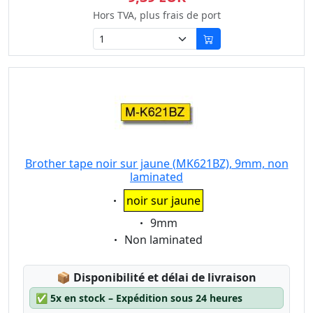
Hors TVA, plus frais de port
Brother tape noir sur jaune (MK621BZ), 9mm, non
laminated
Eigenschaft:
noir sur jaune
Eigenschaft:
9mm
Eigenschaft:
Non laminated
Lagerstatus:
📦
Disponibilité et délai de livraison
✅
5x en stock – Expédition sous 24 heures