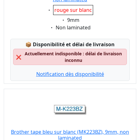
Eigenschaft:
rouge sur blanc
Eigenschaft:
9mm
Eigenschaft:
Non laminated
Lagerstatus:
📦
Disponibilité et délai de livraison
Actuellement indisponible : délai de livraison
❌
inconnu
Notification dès disponibilité
Brother tape bleu sur blanc (MK223BZ), 9mm, non
laminated