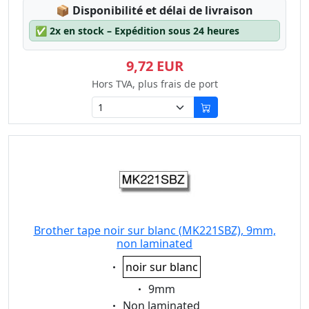
Lagerstatus:
📦
Disponibilité et délai de livraison
✅
2x en stock – Expédition sous 24 heures
9,72 EUR
Hors TVA, plus frais de port
Brother tape noir sur blanc (MK221SBZ), 9mm,
non laminated
Eigenschaft:
noir sur blanc
Eigenschaft:
9mm
Eigenschaft:
Non laminated