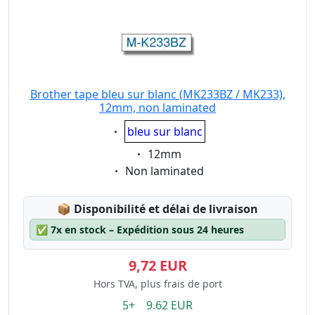
Brother tape bleu sur blanc (MK233BZ / MK233),
12mm, non laminated
Eigenschaft:
bleu sur blanc
Eigenschaft:
12mm
Eigenschaft:
Non laminated
Lagerstatus:
📦
Disponibilité et délai de livraison
✅
7x en stock – Expédition sous 24 heures
9,72 EUR
Hors TVA, plus frais de port
5+ 9.62 EUR