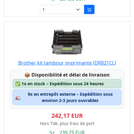
Brother kit tambour imprimante (DR821CL)
Lagerstatus:
📦
Disponibilité et délai de livraison
✅
1x en stock – Expédition sous 24 heures
9x en entrepôt externe – Expédition sous
🚛
environ 2-3 jours ouvrables
242,17 EUR
Hors TVA, plus frais de port
5+ 239.75 EUR