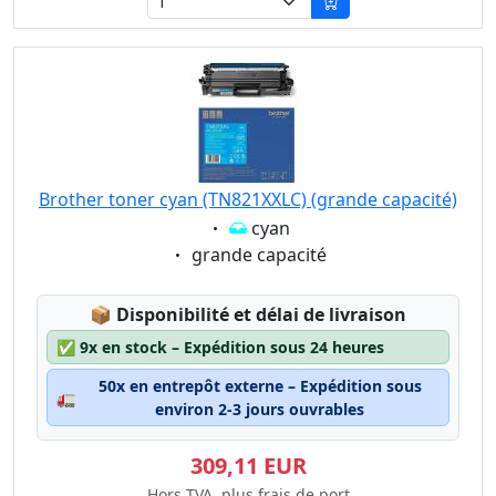
Brother toner cyan (TN821XXLC) (grande capacité)
Eigenschaft:
cyan
Eigenschaft:
grande capacité
Lagerstatus:
📦
Disponibilité et délai de livraison
✅
9x en stock – Expédition sous 24 heures
50x en entrepôt externe – Expédition sous
🚛
environ 2-3 jours ouvrables
309,11 EUR
Hors TVA, plus frais de port