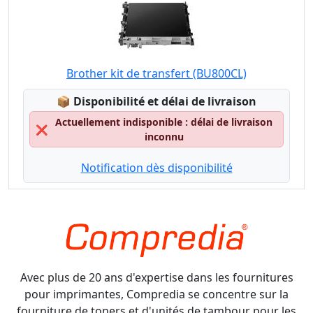
Brother kit de transfert (BU800CL)
Lagerstatus:
📦
Disponibilité et délai de livraison
Actuellement indisponible : délai de livraison
❌
inconnu
Notification dès disponibilité
Avec plus de 20 ans d'expertise dans les fournitures
pour imprimantes, Compredia se concentre sur la
fourniture de toners et d'unités de tambour pour les