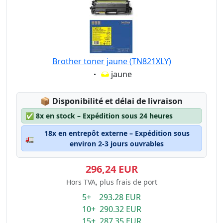
Brother toner jaune (TN821XLY)
Eigenschaft:
jaune
Lagerstatus:
📦
Disponibilité et délai de livraison
✅
8x en stock – Expédition sous 24 heures
18x en entrepôt externe – Expédition sous
🚛
environ 2-3 jours ouvrables
296,24 EUR
Hors TVA, plus frais de port
5+ 293.28 EUR
10+ 290.32 EUR
15+ 287.35 EUR