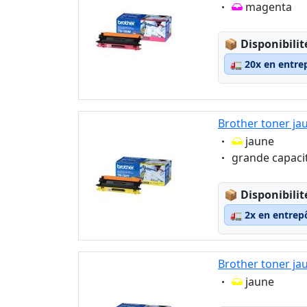
Eigenschaft:
magenta
Lagerstatus
📦
Disponibilit
🚛
20x en entre
Brother toner ja
Eigenschaft:
jaune
Eigenschaft:
grande capaci
Lagerstatus
📦
Disponibilit
🚛
2x en entrep
Brother toner ja
Eigenschaft:
jaune