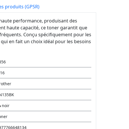
es produits (GPSR)
 haute performance, produisant des
nt haute capacité, ce toner garantit que
fréquents. Conçu spécifiquement pour les
 qui en fait un choix idéal pour les besoins
856
.16
rother
N135BK
noir
oner
977766648134