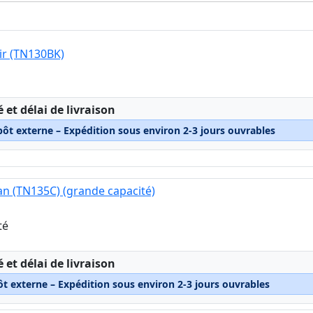
ir (TN130BK)
:
é et délai de livraison
pôt externe – Expédition sous environ 2-3 jours ouvrables
an (TN135C) (grande capacité)
té
:
é et délai de livraison
ôt externe – Expédition sous environ 2-3 jours ouvrables