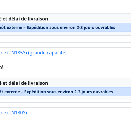
:
é et délai de livraison
pôt externe – Expédition sous environ 2-3 jours ouvrables
une (TN135Y) (grande capacité)
té
:
é et délai de livraison
ôt externe – Expédition sous environ 2-3 jours ouvrables
une (TN130Y)