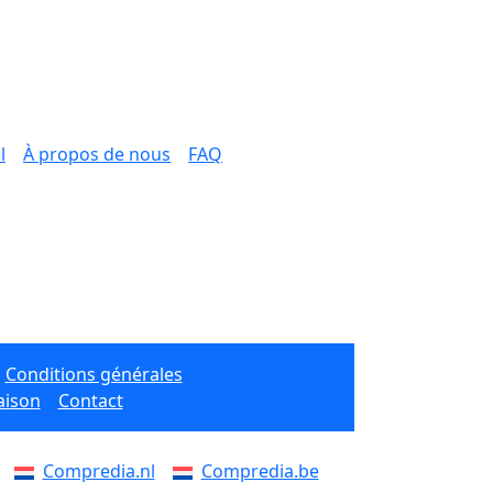
l
À propos de nous
FAQ
Conditions générales
aison
Contact
Compredia.nl
Compredia.be