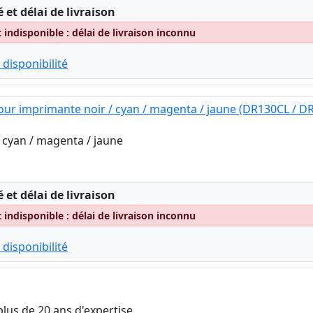
:
é et délai de livraison
indisponible : délai de livraison inconnu
 disponibilité
our imprimante noir / cyan / magenta / jaune (DR130CL / D
/ cyan / magenta / jaune
:
é et délai de livraison
indisponible : délai de livraison inconnu
 disponibilité
plus de 20 ans d'expertise