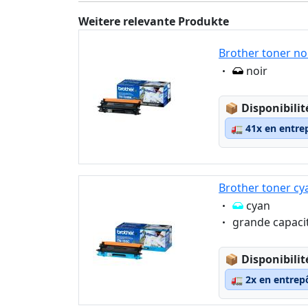
Weitere relevante Produkte
Brother toner no
Eigenschaft:
noir
Lagerstatus
📦
Disponibilit
🚛
41x en entre
Brother toner cy
Eigenschaft:
cyan
Eigenschaft:
grande capaci
Lagerstatus
📦
Disponibilit
🚛
2x en entrep