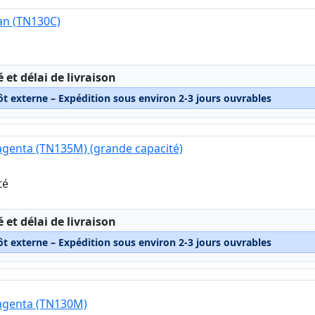
an (TN130C)
:
é et délai de livraison
ôt externe – Expédition sous environ 2-3 jours ouvrables
genta (TN135M) (grande capacité)
té
:
é et délai de livraison
ôt externe – Expédition sous environ 2-3 jours ouvrables
agenta (TN130M)