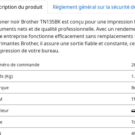
ription du produit
Règlement général sur la sécurité d
toner noir Brother TN135BK est conçu pour une impression
ments nets et de qualité professionnelle. Avec un rendeme
e entreprise fonctionne efficacement sans remplacements 
imantes Brother, il assure une sortie fiable et constante, ce
pression de votre bureau.
méro de commande
2
ds (Kg)
1
rque
B
M
T
leur
e
T
N
4