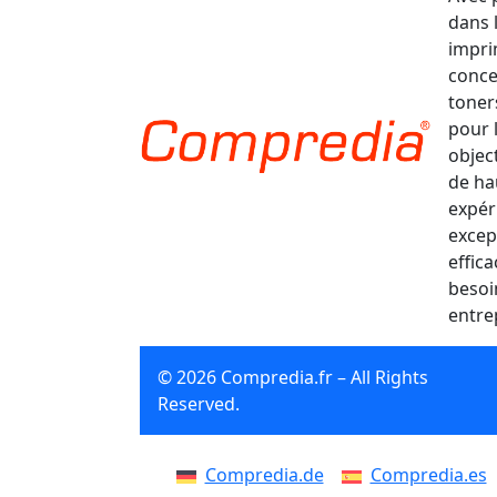
dans 
impri
conce
toner
pour 
object
de ha
expér
excep
effic
besoi
entre
© 2026 Compredia.fr – All Rights
Reserved.
Compredia.de
Compredia.es