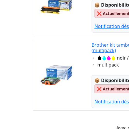
Lagerstatus
📦
Disponibilit
❌
Actuellement 
Notification dès
Brother kit tamb
(multipack)
Eigenschaft:
noir 
Eigenschaft:
multipack
Lagerstatus
📦
Disponibilit
❌
Actuellement 
Notification dès
Avec 