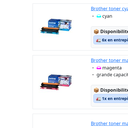
Brother toner cy
Eigenschaft:
cyan
Lagerstatus
📦
Disponibilit
🚛
6x en entrep
Brother toner ma
Eigenschaft:
magenta
Eigenschaft:
grande capaci
Lagerstatus
📦
Disponibilit
🚛
1x en entrep
Brother toner m