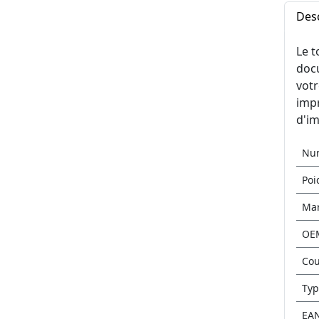
Desc
Le 
docu
votr
impr
d'im
Nu
Poi
Ma
OE
Cou
Typ
EA