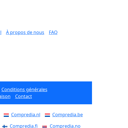
l
À propos de nous
FAQ
Conditions générales
aison
Contact
Compredia.nl
Compredia.be
Compredia.fi
Compredia.no