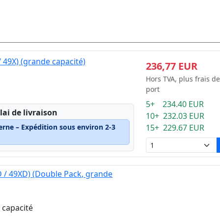
 49X) (grande capacité)
236,77 EUR
Hors TVA, plus frais de
port
5+ 234.40 EUR
lai de livraison
10+ 232.03 EUR
erne – Expédition sous environ 2-3
15+ 229.67 EUR
 / 49XD) (Double Pack, grande
 capacité