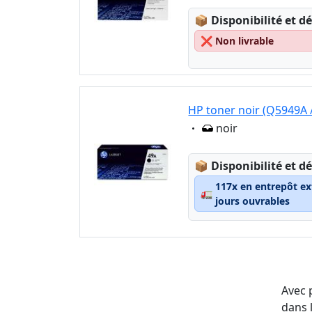
Lagerstatus:
📦
Disponibilité et dé
❌
Non livrable
HP toner noir (Q5949A 
Eigenschaft:
noir
Lagerstatus:
📦
Disponibilité et dé
117x en entrepôt ex
🚛
jours ouvrables
Avec 
dans 