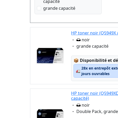
capacité
grande capacité
HP toner noir (Q5949X /
Eigenschaft:
noir
Eigenschaft:
grande capacité
Lagerstatus:
📦
Disponibilité et dé
28x en entrepôt ext
🚛
jours ouvrables
HP toner noir (Q5949XD
capacité)
Eigenschaft:
noir
Eigenschaft:
Double Pack, grande