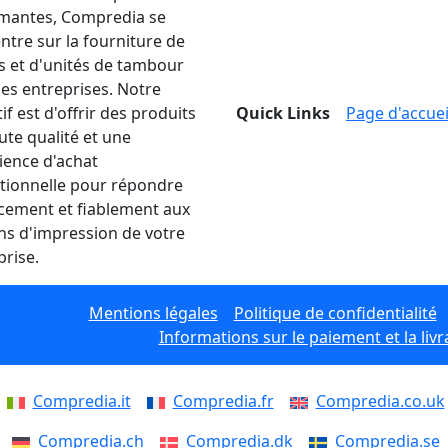
mantes, Compredia se
ntre sur la fourniture de
s et d'unités de tambour
les entreprises. Notre
if est d'offrir des produits
Quick Links
Page d'accuei
ute qualité et une
ience d'achat
tionnelle pour répondre
acement et fiablement aux
ns d'impression de votre
prise.
Mentions légales
Politique de confidentialité
Informations sur le paiement et la livr
Compredia.it
Compredia.fr
Compredia.co.uk
Compredia.ch
Compredia.dk
Compredia.se