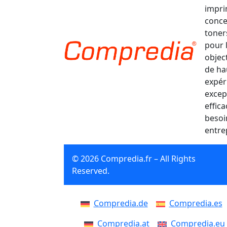
impri
conce
toner
pour 
object
de ha
expér
excep
effic
besoi
entre
© 2026 Compredia.fr – All Rights
Reserved.
Compredia.de
Compredia.es
Compredia.at
Compredia.eu