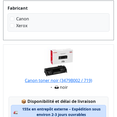
Produktfilter
Fabricant
Canon
Xerox
Canon toner noir (3479B002 / 719)
Eigenschaft:
noir
Lagerstatus:
📦
Disponibilité et délai de livraison
155x en entrepôt externe – Expédition sous
🚛
environ 2-3 jours ouvrables