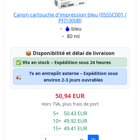
Canon cartouche d'impression bleu (0555C001 /
PFI1000B)
Eigenschaft:
bleu
Eigenschaft:
80 ml
Lagerstatus:
📦
Disponibilité et délai de livraison
✅
95x en stock – Expédition sous 24 heures
7x en entrepôt externe – Expédition sous
🚛
environ 2-3 jours ouvrables
50,94 EUR
Hors TVA, plus frais de port
5+ 50.43 EUR
10+ 49.92 EUR
15+ 49.41 EUR