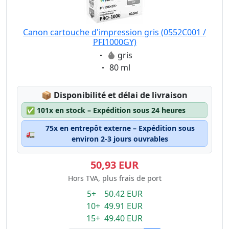
Canon cartouche d'impression gris (0552C001 /
PFI1000GY)
Eigenschaft:
gris
Eigenschaft:
80 ml
Lagerstatus:
📦
Disponibilité et délai de livraison
✅
101x en stock – Expédition sous 24 heures
75x en entrepôt externe – Expédition sous
🚛
environ 2-3 jours ouvrables
50,93 EUR
Hors TVA, plus frais de port
5+ 50.42 EUR
10+ 49.91 EUR
15+ 49.40 EUR