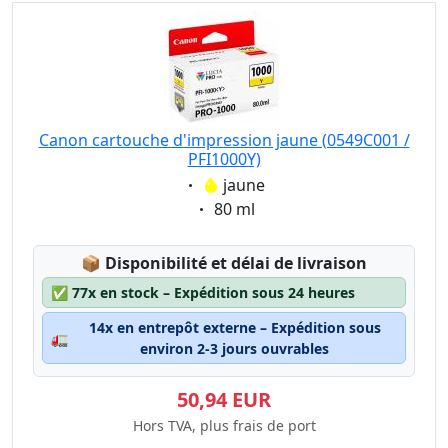
Canon cartouche d'impression jaune (0549C001 /
PFI1000Y)
Eigenschaft:
jaune
Eigenschaft:
80 ml
Lagerstatus:
📦
Disponibilité et délai de livraison
✅
77x en stock – Expédition sous 24 heures
14x en entrepôt externe – Expédition sous
🚛
environ 2-3 jours ouvrables
50,94 EUR
Hors TVA, plus frais de port