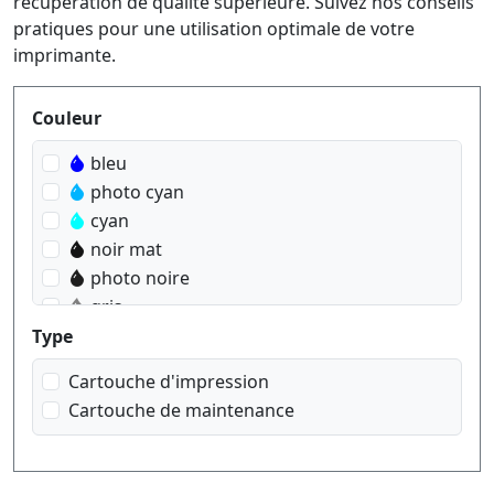
récupération de qualité supérieure. Suivez nos conseils
pratiques pour une utilisation optimale de votre
imprimante.
Produktfilter
Couleur
bleu
photo cyan
cyan
noir mat
photo noire
gris
rouge
Type
magenta
Cartouche d'impression
photo magenta
Cartouche de maintenance
jaune
transparent
gris clair