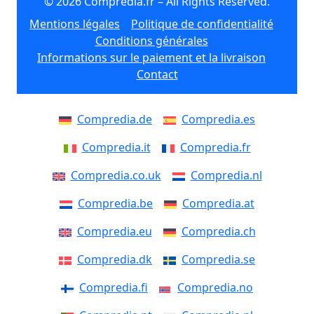
© 2026 Compredia.fr – All Rights Reserved.
Mentions légales
Politique de confidentialité
Conditions générales
Informations sur le paiement et la livraison
Contact
Compredia.de
Compredia.es
Compredia.it
Compredia.fr
Compredia.co.uk
Compredia.nl
Compredia.be
Compredia.at
Compredia.eu
Compredia.ch
Compredia.dk
Compredia.se
Compredia.fi
Compredia.no