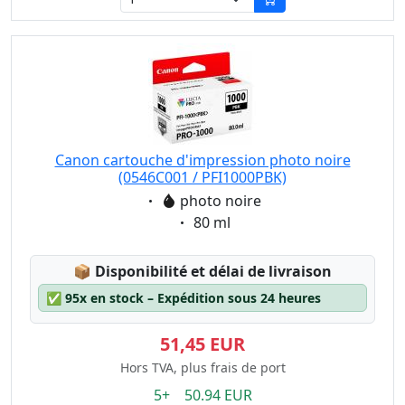
Canon cartouche d'impression photo noire
(0546C001 / PFI1000PBK)
Eigenschaft:
photo noire
Eigenschaft:
80 ml
Lagerstatus:
📦
Disponibilité et délai de livraison
✅
95x en stock – Expédition sous 24 heures
51,45 EUR
Hors TVA, plus frais de port
5+ 50.94 EUR