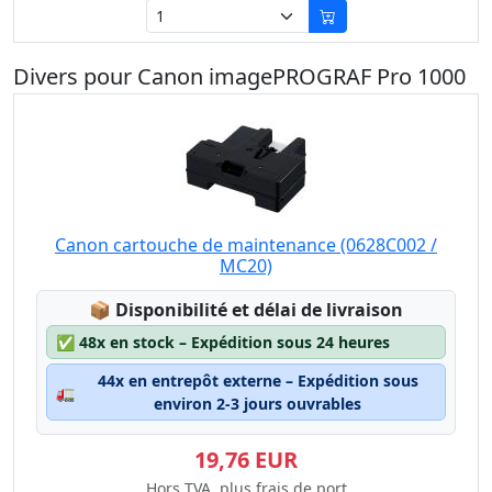
Divers pour Canon imagePROGRAF Pro 1000
Canon cartouche de maintenance (0628C002 /
MC20)
Lagerstatus:
📦
Disponibilité et délai de livraison
✅
48x en stock – Expédition sous 24 heures
44x en entrepôt externe – Expédition sous
🚛
environ 2-3 jours ouvrables
19,76 EUR
Hors TVA, plus frais de port