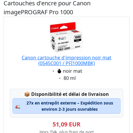
Cartouches d'encre pour Canon
imagePROGRAF Pro 1000
Canon cartouche d'impression noir mat
(0545C001 / PFI1000MBK)
Eigenschaft:
noir mat
Eigenschaft:
80 ml
Lagerstatus:
📦
Disponibilité et délai de livraison
27x en entrepôt externe – Expédition sous
🚛
environ 2-3 jours ouvrables
51,09 EUR
Hors TVA, plus frais de port