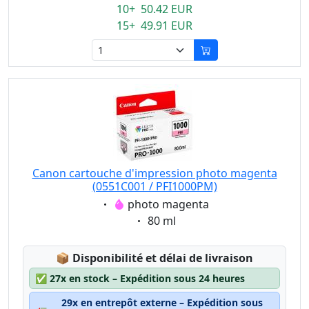
10+ 50.42 EUR
15+ 49.91 EUR
Canon cartouche d'impression photo magenta
(0551C001 / PFI1000PM)
Eigenschaft:
photo magenta
Eigenschaft:
80 ml
Lagerstatus:
📦
Disponibilité et délai de livraison
✅
27x en stock – Expédition sous 24 heures
29x en entrepôt externe – Expédition sous