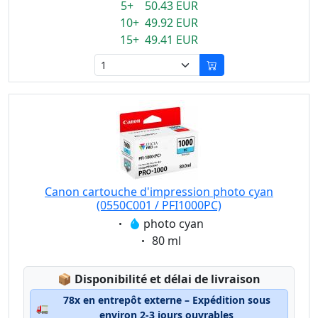
5+ 50.43 EUR
10+ 49.92 EUR
15+ 49.41 EUR
Canon cartouche d'impression photo cyan
(0550C001 / PFI1000PC)
Eigenschaft:
photo cyan
Eigenschaft:
80 ml
Lagerstatus:
📦
Disponibilité et délai de livraison
78x en entrepôt externe – Expédition sous
🚛
environ 2-3 jours ouvrables