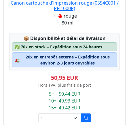
Canon cartouche d'impression rouge (0554C001 /
PFI1000R)
Eigenschaft:
rouge
Eigenschaft:
80 ml
Lagerstatus:
📦
Disponibilité et délai de livraison
✅
70x en stock – Expédition sous 24 heures
26x en entrepôt externe – Expédition sous
🚛
environ 2-3 jours ouvrables
50,95 EUR
Hors TVA, plus frais de port
5+ 50.44 EUR
10+ 49.93 EUR
15+ 49.42 EUR