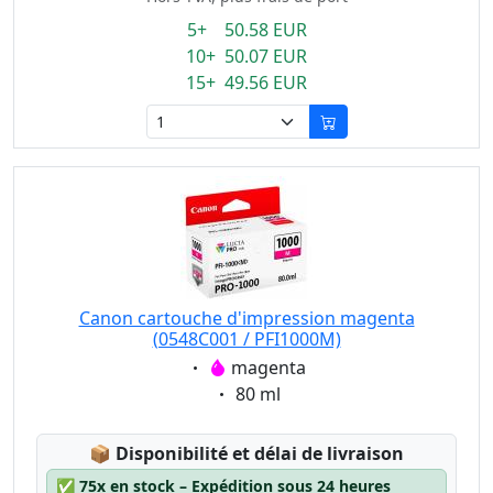
5+ 50.58 EUR
10+ 50.07 EUR
15+ 49.56 EUR
Canon cartouche d'impression magenta
(0548C001 / PFI1000M)
Eigenschaft:
magenta
Eigenschaft:
80 ml
Lagerstatus:
📦
Disponibilité et délai de livraison
✅
75x en stock – Expédition sous 24 heures