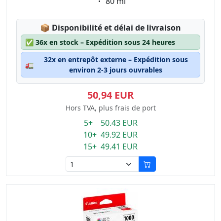
Eigenschaft:
80 ml
Lagerstatus:
📦
Disponibilité et délai de livraison
✅
36x en stock – Expédition sous 24 heures
32x en entrepôt externe – Expédition sous
🚛
environ 2-3 jours ouvrables
50,94 EUR
Hors TVA, plus frais de port
5+ 50.43 EUR
10+ 49.92 EUR
15+ 49.41 EUR