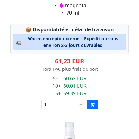
Eigenschaft:
magenta
Eigenschaft:
70 ml
Lagerstatus:
📦
Disponibilité et délai de livraison
90x en entrepôt externe – Expédition sous
🚛
environ 2-3 jours ouvrables
61,23 EUR
Hors TVA, plus frais de port
5+ 60.62 EUR
10+ 60.01 EUR
15+ 59.39 EUR