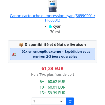
Canon cartouche d'impression cyan (5699C001 /
PFI050C)
Eigenschaft:
cyan
Eigenschaft:
70 ml
Lagerstatus:
📦
Disponibilité et délai de livraison
102x en entrepôt externe – Expédition sous
🚛
environ 2-3 jours ouvrables
61,23 EUR
Hors TVA, plus frais de port
5+ 60.62 EUR
10+ 60.01 EUR
15+ 59.39 EUR