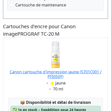
Cartouche de maintenance
Cartouches d'encre pour Canon
imagePROGRAF TC-20 M
Canon cartouche d'impression jaune (5701C001 /
PFI050Y)
Eigenschaft:
jaune
Eigenschaft:
70 ml
Lagerstatus:
📦
Disponibilité et délai de livraison
✅
1x en stock – Expédition sous 24 heures