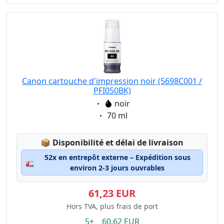
Canon cartouche d'impression noir (5698C001 /
PFI050BK)
Eigenschaft:
noir
Eigenschaft:
70 ml
Lagerstatus:
📦
Disponibilité et délai de livraison
52x en entrepôt externe – Expédition sous
🚛
environ 2-3 jours ouvrables
61,23 EUR
Hors TVA, plus frais de port
5+ 60.62 EUR