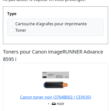
Produktfilter
Type
Cartouche d'agrafes pour imprimante
Toner
Toners pour Canon imageRUNNER Advance
8595 i
Canon toner noir (3764B002 / CEXV35)
Eigenschaft:
noir