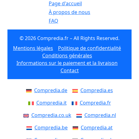
Page d'accueil
À propos de nous
FAQ
© 2026 Compredia.fr – All Rights Reserved.
Mentions légales
Politique de confidentialité
Conditions générales
Informations sur le paiement et la livraison
Contact
Compredia.de
Compredia.es
Compredia.it
Compredia.fr
Compredia.co.uk
Compredia.nl
Compredia.be
Compredia.at