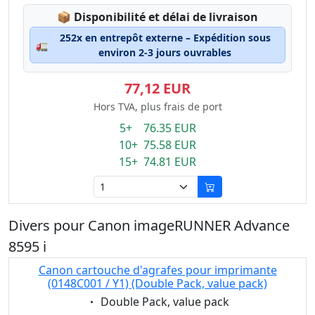
Lagerstatus:
📦
Disponibilité et délai de livraison
252x en entrepôt externe – Expédition sous
🚛
environ 2-3 jours ouvrables
77,12 EUR
Hors TVA, plus frais de port
5+ 76.35 EUR
10+ 75.58 EUR
15+ 74.81 EUR
Divers pour Canon imageRUNNER Advance
8595 i
Canon cartouche d'agrafes pour imprimante
(0148C001 / Y1) (Double Pack, value pack)
Eigenschaft:
Double Pack, value pack