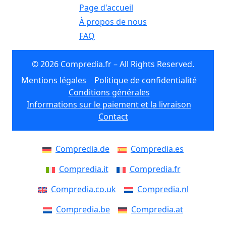
Page d'accueil
À propos de nous
FAQ
© 2026 Compredia.fr – All Rights Reserved.
Mentions légales
Politique de confidentialité
Conditions générales
Informations sur le paiement et la livraison
Contact
Compredia.de
Compredia.es
Compredia.it
Compredia.fr
Compredia.co.uk
Compredia.nl
Compredia.be
Compredia.at