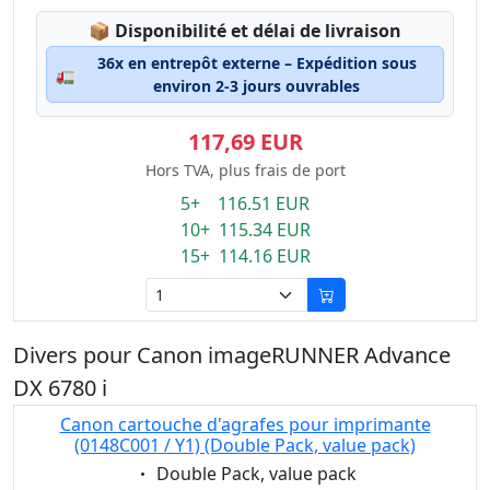
Lagerstatus:
📦
Disponibilité et délai de livraison
36x en entrepôt externe – Expédition sous
🚛
environ 2-3 jours ouvrables
117,69 EUR
Hors TVA, plus frais de port
5+ 116.51 EUR
10+ 115.34 EUR
15+ 114.16 EUR
Divers pour Canon imageRUNNER Advance
DX 6780 i
Canon cartouche d'agrafes pour imprimante
(0148C001 / Y1) (Double Pack, value pack)
Eigenschaft:
Double Pack, value pack