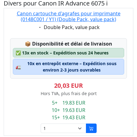
Divers pour Canon IR Advance 6075 i
Canon cartouche d'agrafes pour imprimante
(0148C001 / Y1) (Double Pack, value pack)
Eigenschaft:
Double Pack, value pack
Lagerstatus:
📦
Disponibilité et délai de livraison
✅
13x en stock – Expédition sous 24 heures
10x en entrepôt externe – Expédition sous
🚛
environ 2-3 jours ouvrables
20,03 EUR
Hors TVA, plus frais de port
5+ 19.83 EUR
10+ 19.63 EUR
15+ 19.43 EUR