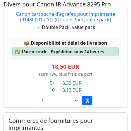
Divers pour Canon IR Advance 8295 Pro
Canon cartouche d'agrafes pour imprimante
(0148C001 / Y1) (Double Pack, value pack)
Eigenschaft:
Double Pack, value pack
Lagerstatus:
📦
Disponibilité et délai de livraison
✅
13x en stock – Expédition sous 24 heures
18,50 EUR
Hors TVA, plus frais de port
5+ 18.32 EUR
10+ 18.13 EUR
Commerce de fournitures pour
imprimantes