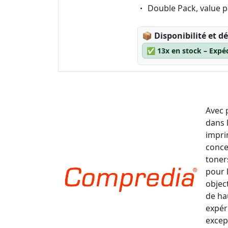
Eigenschaft:
Double Pack, value 
Lagerstatus:
📦
Disponibilité et dé
✅
13x en stock – Expé
Avec 
dans 
impri
conce
toner
pour 
object
de ha
expér
excep