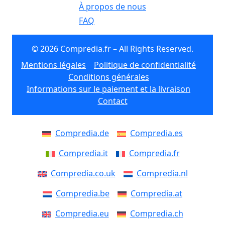
À propos de nous
FAQ
© 2026 Compredia.fr – All Rights Reserved.
Mentions légales
Politique de confidentialité
Conditions générales
Informations sur le paiement et la livraison
Contact
Compredia.de
Compredia.es
Compredia.it
Compredia.fr
Compredia.co.uk
Compredia.nl
Compredia.be
Compredia.at
Compredia.eu
Compredia.ch