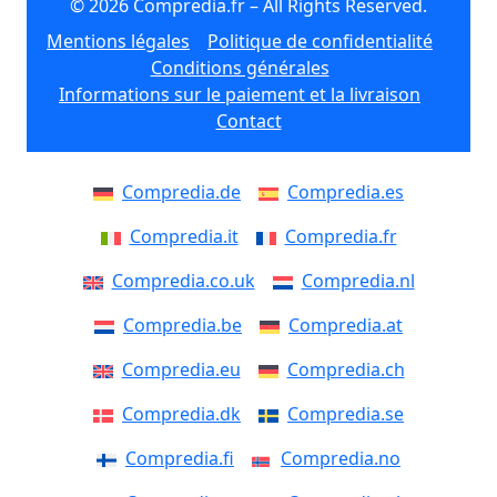
© 2026 Compredia.fr – All Rights Reserved.
Mentions légales
Politique de confidentialité
Conditions générales
Informations sur le paiement et la livraison
Contact
Compredia.de
Compredia.es
Compredia.it
Compredia.fr
Compredia.co.uk
Compredia.nl
Compredia.be
Compredia.at
Compredia.eu
Compredia.ch
Compredia.dk
Compredia.se
Compredia.fi
Compredia.no