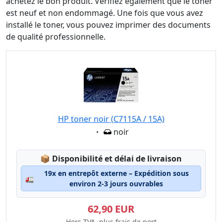
achetez le bon produit. Vérifiez également que le toner
est neuf et non endommagé. Une fois que vous avez
installé le toner, vous pouvez imprimer des documents
de qualité professionnelle.
HP toner noir (C7115A / 15A)
Eigenschaft:
noir
Lagerstatus:
📦
Disponibilité et délai de livraison
19x en entrepôt externe – Expédition sous
🚛
environ 2-3 jours ouvrables
62,90 EUR
Hors TVA, plus frais de port