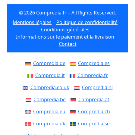
© 2026 Compredia.fr – All Rights Reserved.
Mentions légales
Politique de confidentialité
Conditions générales
Informations sur le paiement et la livraison
Contact
Compredia.de
Compredia.es
Compredia.it
Compredia.fr
Compredia.co.uk
Compredia.nl
Compredia.be
Compredia.at
Compredia.eu
Compredia.ch
Compredia.dk
Compredia.se