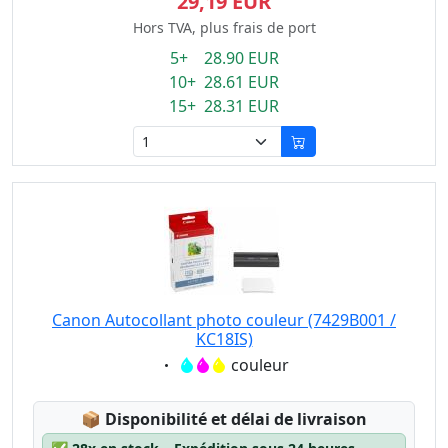
29,19 EUR
Hors TVA, plus frais de port
5+ 28.90 EUR
10+ 28.61 EUR
15+ 28.31 EUR
Canon Autocollant photo couleur (7429B001 /
KC18IS)
Eigenschaft:
couleur
Lagerstatus:
📦
Disponibilité et délai de livraison