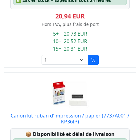
✅
28x en stock – Expédition sous 24 heures
20,94 EUR
Hors TVA, plus frais de port
5+ 20.73 EUR
10+ 20.52 EUR
15+ 20.31 EUR
Canon kit ruban d'impression / papier (7737A001 /
KP36IP)
Lagerstatus:
📦
Disponibilité et délai de livraison