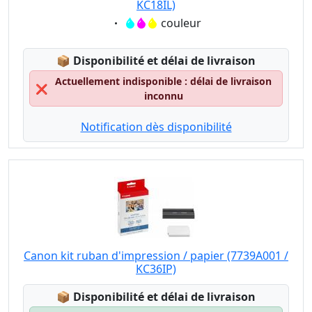
KC18IL)
Eigenschaft:
couleur
Lagerstatus:
📦
Disponibilité et délai de livraison
Actuellement indisponible : délai de livraison
❌
inconnu
Notification dès disponibilité
Canon kit ruban d'impression / papier (7739A001 /
KC36IP)
Lagerstatus:
📦
Disponibilité et délai de livraison