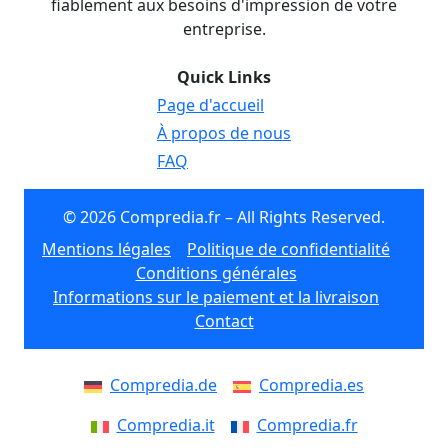
fiablement aux besoins d'impression de votre
entreprise.
Quick Links
Page d'accueil
À propos de nous
FAQ
© 2026 Compredia.fr – All Rights Reserved.
Mentions légales
Politique de confidentialité
Conditions générales
Informations sur le paiement et la livraison
Contact
Compredia.de
Compredia.es
Compredia.it
Compredia.fr