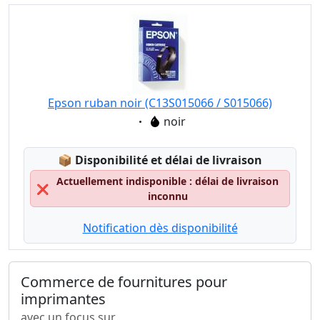
Epson ruban noir (C13S015066 / S015066)
Eigenschaft:
noir
Lagerstatus:
📦
Disponibilité et délai de livraison
Actuellement indisponible : délai de livraison
❌
inconnu
Notification dès disponibilité
Commerce de fournitures pour
imprimantes
avec un focus sur