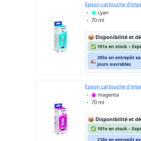
Epson cartouche d'impr
Eigenschaft:
cyan
Eigenschaft:
70 ml
Lagerstatus:
📦
Disponibilité et dé
✅
101x en stock – Exp
205x en entrepôt ex
🚛
jours ouvrables
Epson cartouche d'imp
Eigenschaft:
magenta
Eigenschaft:
70 ml
Lagerstatus:
📦
Disponibilité et dé
✅
101x en stock – Exp
218x en entrepôt ex