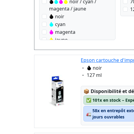
noir / cyan /
7
magenta / jaune
1
noir
cyan
magenta
jaune
Epson cartouche d'impr
Eigenschaft:
noir
Eigenschaft:
127 ml
Lagerstatus:
📦
Disponibilité et dé
✅
101x en stock – Exp
58x en entrepôt ext
🚛
jours ouvrables