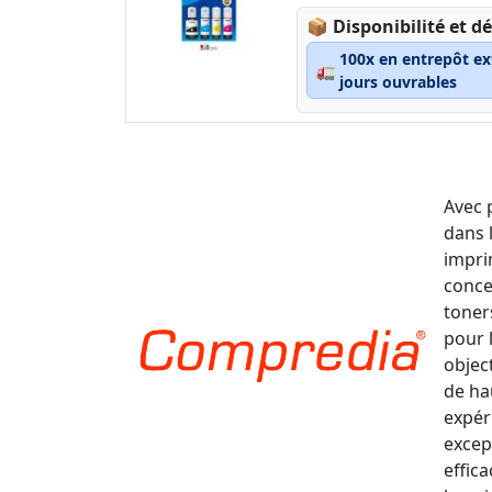
Lagerstatus:
📦
Disponibilité et dé
100x en entrepôt ex
🚛
jours ouvrables
Avec 
dans 
impri
conce
toner
pour 
object
de ha
expér
excep
effic