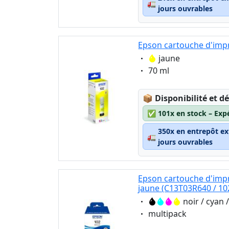
🚛
jours ouvrables
Epson cartouche d'impr
Eigenschaft:
jaune
Eigenschaft:
70 ml
Lagerstatus:
📦
Disponibilité et dé
✅
101x en stock – Exp
350x en entrepôt ex
🚛
jours ouvrables
Epson cartouche d'impr
jaune (C13T03R640 / 10
Eigenschaft:
noir / cyan
Eigenschaft:
multipack