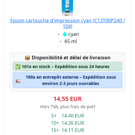
Epson cartouche d'impression cyan (C13T00P240 /
104)
Eigenschaft:
cyan
Eigenschaft:
65 ml
Lagerstatus:
📦
Disponibilité et délai de livraison
✅
101x en stock – Expédition sous 24 heures
190x en entrepôt externe – Expédition sous
🚛
environ 2-3 jours ouvrables
14,55 EUR
Hors TVA, plus frais de port
5+ 14.40 EUR
10+ 14.26 EUR
15+ 14.11 EUR