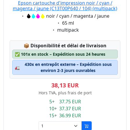
Epson cartouche d'impression noir / cyan /
magenta / jaune (C13T00P640 / 104) (multipack)
Eigenschaft:
noir / cyan / magenta / jaune
Eigenschaft:
65 ml
Eigenschaft:
multipack
Lagerstatus:
📦
Disponibilité et délai de livraison
✅
101x en stock – Expédition sous 24 heures
430x en entrepôt externe – Expédition sous
🚛
environ 2-3 jours ouvrables
38,13 EUR
Hors TVA, plus frais de port
5+ 37.75 EUR
10+ 37.37 EUR
15+ 36.99 EUR