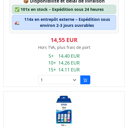
Lagerstatus:
📦
Disponibilité et délai de livraison
✅
101x en stock – Expédition sous 24 heures
114x en entrepôt externe – Expédition sous
🚛
environ 2-3 jours ouvrables
14,55 EUR
Hors TVA, plus frais de port
5+ 14.40 EUR
10+ 14.26 EUR
15+ 14.11 EUR