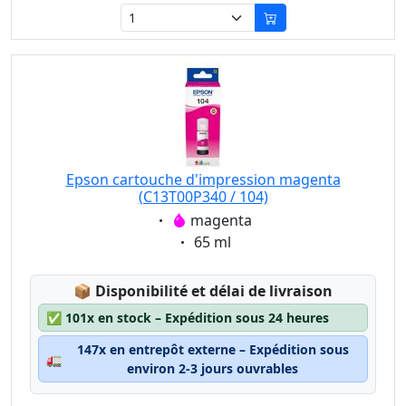
Epson cartouche d'impression magenta
(C13T00P340 / 104)
Eigenschaft:
magenta
Eigenschaft:
65 ml
Lagerstatus:
📦
Disponibilité et délai de livraison
✅
101x en stock – Expédition sous 24 heures
147x en entrepôt externe – Expédition sous
🚛
environ 2-3 jours ouvrables