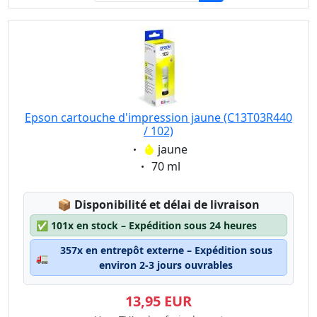
Epson cartouche d'impression jaune (C13T03R440
/ 102)
Eigenschaft:
jaune
Eigenschaft:
70 ml
Lagerstatus:
📦
Disponibilité et délai de livraison
✅
101x en stock – Expédition sous 24 heures
357x en entrepôt externe – Expédition sous
🚛
environ 2-3 jours ouvrables
13,95 EUR