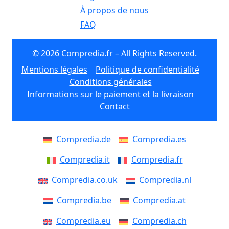
À propos de nous
FAQ
© 2026 Compredia.fr – All Rights Reserved.
Mentions légales
Politique de confidentialité
Conditions générales
Informations sur le paiement et la livraison
Contact
Compredia.de
Compredia.es
Compredia.it
Compredia.fr
Compredia.co.uk
Compredia.nl
Compredia.be
Compredia.at
Compredia.eu
Compredia.ch