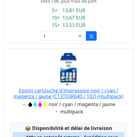
Hors TVA, plus frais de port
5+ 13.81 EUR
10+ 13.67 EUR
15+ 13.53 EUR
Epson cartouche d'impression noir / cyan /
magenta / jaune (C13T03R640 / 102) (multipack)
Eigenschaft:
noir / cyan / magenta / jaune
Eigenschaft:
multipack
Lagerstatus:
📦
Disponibilité et délai de livraison