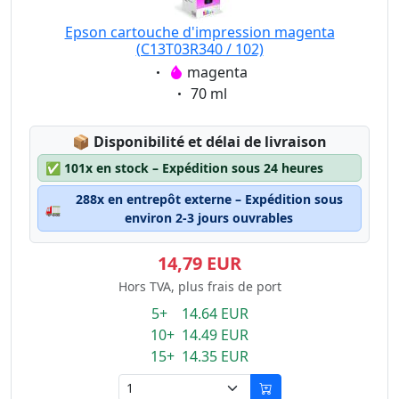
Epson cartouche d'impression magenta
(C13T03R340 / 102)
Eigenschaft:
magenta
Eigenschaft:
70 ml
Lagerstatus:
📦
Disponibilité et délai de livraison
✅
101x en stock – Expédition sous 24 heures
288x en entrepôt externe – Expédition sous
🚛
environ 2-3 jours ouvrables
14,79 EUR
Hors TVA, plus frais de port
5+ 14.64 EUR
10+ 14.49 EUR
15+ 14.35 EUR