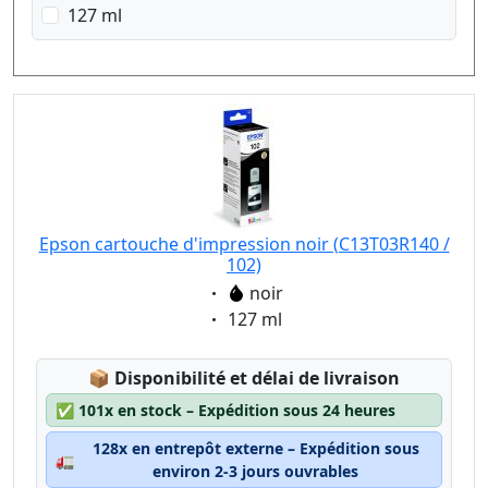
127 ml
Epson cartouche d'impression noir (C13T03R140 /
102)
Eigenschaft:
noir
Eigenschaft:
127 ml
Lagerstatus:
📦
Disponibilité et délai de livraison
✅
101x en stock – Expédition sous 24 heures
128x en entrepôt externe – Expédition sous
🚛
environ 2-3 jours ouvrables