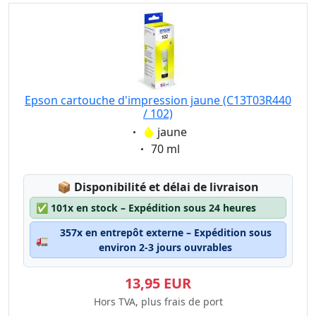
Epson cartouche d'impression jaune (C13T03R440
/ 102)
Eigenschaft:
jaune
Eigenschaft:
70 ml
Lagerstatus:
📦
Disponibilité et délai de livraison
✅
101x en stock – Expédition sous 24 heures
357x en entrepôt externe – Expédition sous
🚛
environ 2-3 jours ouvrables
13,95 EUR
Hors TVA, plus frais de port