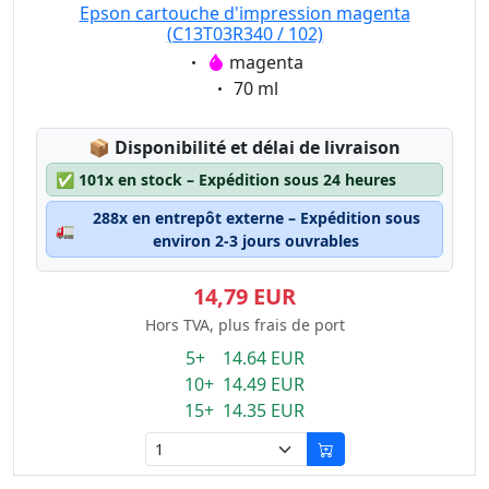
Epson cartouche d'impression magenta
(C13T03R340 / 102)
Eigenschaft:
magenta
Eigenschaft:
70 ml
Lagerstatus:
📦
Disponibilité et délai de livraison
✅
101x en stock – Expédition sous 24 heures
288x en entrepôt externe – Expédition sous
🚛
environ 2-3 jours ouvrables
14,79 EUR
Hors TVA, plus frais de port
5+ 14.64 EUR
10+ 14.49 EUR
15+ 14.35 EUR