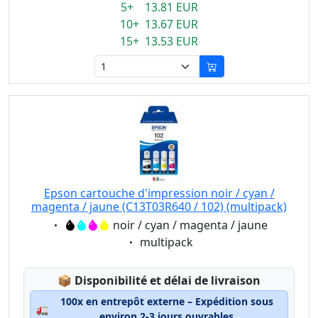
5+ 13.81 EUR
10+ 13.67 EUR
15+ 13.53 EUR
Epson cartouche d'impression noir / cyan /
magenta / jaune (C13T03R640 / 102) (multipack)
Eigenschaft:
noir / cyan / magenta / jaune
Eigenschaft:
multipack
Lagerstatus:
📦
Disponibilité et délai de livraison
100x en entrepôt externe – Expédition sous
🚛
environ 2-3 jours ouvrables