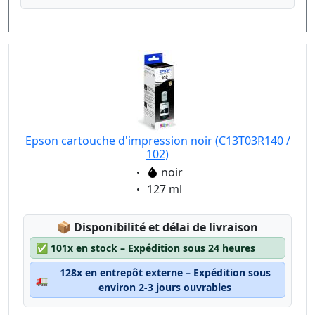
Epson cartouche d'impression noir (C13T03R140 /
102)
Eigenschaft:
noir
Eigenschaft:
127 ml
Lagerstatus:
📦
Disponibilité et délai de livraison
✅
101x en stock – Expédition sous 24 heures
128x en entrepôt externe – Expédition sous
🚛
environ 2-3 jours ouvrables