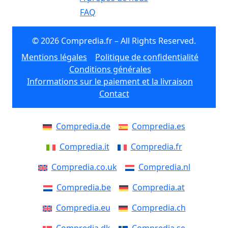
FAQ
© 2026 Compredia.fr – All Rights Reserved.
Mentions légales
Politique de confidentialité
Conditions générales
Informations sur le paiement et la livraison
Contact
Compredia.de
Compredia.es
Compredia.it
Compredia.fr
Compredia.co.uk
Compredia.nl
Compredia.be
Compredia.at
Compredia.eu
Compredia.ch