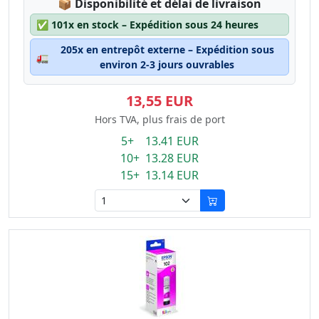
Lagerstatus:
📦
Disponibilité et délai de livraison
✅
101x en stock – Expédition sous 24 heures
205x en entrepôt externe – Expédition sous
🚛
environ 2-3 jours ouvrables
13,55 EUR
Hors TVA, plus frais de port
5+ 13.41 EUR
10+ 13.28 EUR
15+ 13.14 EUR