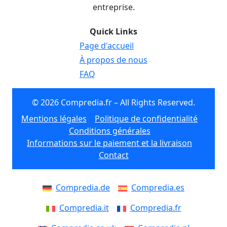
entreprise.
Quick Links
Page d'accueil
À propos de nous
FAQ
© 2026 Compredia.fr – All Rights Reserved.
Mentions légales
Politique de confidentialité
Conditions générales
Informations sur le paiement et la livraison
Contact
Compredia.de
Compredia.es
Compredia.it
Compredia.fr