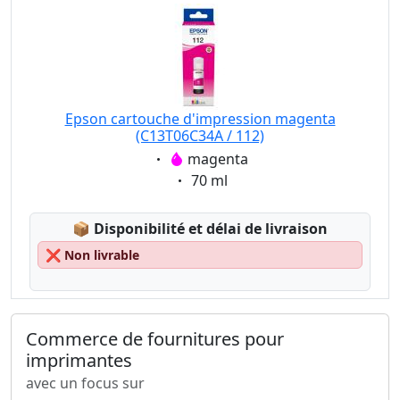
Epson cartouche d'impression magenta
(C13T06C34A / 112)
Eigenschaft:
magenta
Eigenschaft:
70 ml
Lagerstatus:
📦
Disponibilité et délai de livraison
❌
Non livrable
Commerce de fournitures pour
imprimantes
avec un focus sur