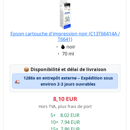
Epson cartouche d'impression noir (C13T66414A /
T6641)
Eigenschaft:
noir
Eigenschaft:
70 ml
Lagerstatus:
📦
Disponibilité et délai de livraison
1286x en entrepôt externe – Expédition sous
🚛
environ 2-3 jours ouvrables
8,10 EUR
Hors TVA, plus frais de port
5+ 8.02 EUR
10+ 7.94 EUR
15+ 7.86 EUR