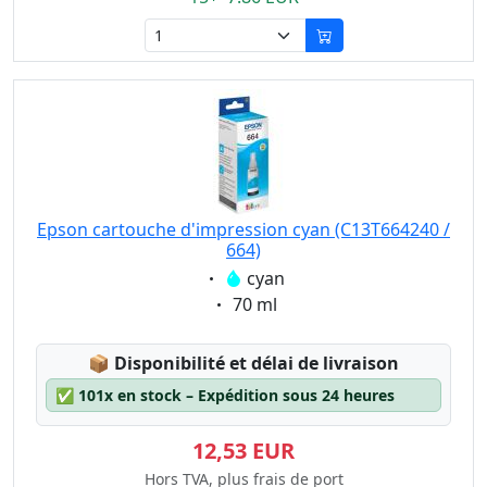
Epson cartouche d'impression cyan (C13T664240 /
664)
Eigenschaft:
cyan
Eigenschaft:
70 ml
Lagerstatus:
📦
Disponibilité et délai de livraison
✅
101x en stock – Expédition sous 24 heures
12,53 EUR
Hors TVA, plus frais de port