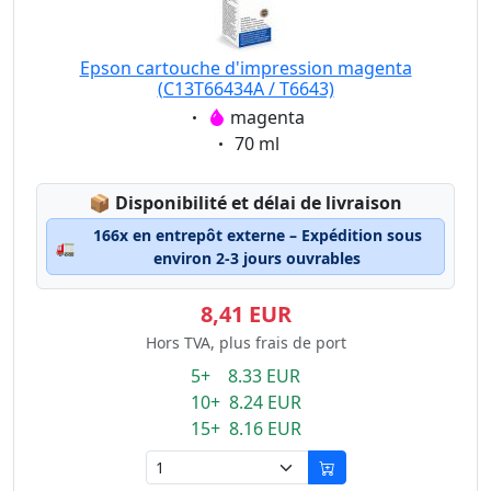
Epson cartouche d'impression magenta
(C13T66434A / T6643)
Eigenschaft:
magenta
Eigenschaft:
70 ml
Lagerstatus:
📦
Disponibilité et délai de livraison
166x en entrepôt externe – Expédition sous
🚛
environ 2-3 jours ouvrables
8,41 EUR
Hors TVA, plus frais de port
5+ 8.33 EUR
10+ 8.24 EUR
15+ 8.16 EUR