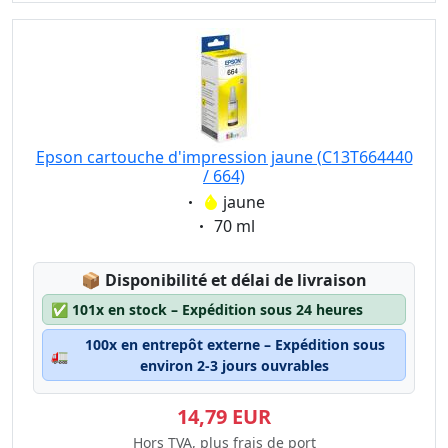
Epson cartouche d'impression jaune (C13T664440
/ 664)
Eigenschaft:
jaune
Eigenschaft:
70 ml
Lagerstatus:
📦
Disponibilité et délai de livraison
✅
101x en stock – Expédition sous 24 heures
100x en entrepôt externe – Expédition sous
🚛
environ 2-3 jours ouvrables
14,79 EUR
Hors TVA, plus frais de port