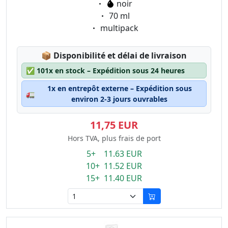
Eigenschaft:
noir
Eigenschaft:
70 ml
Eigenschaft:
multipack
Lagerstatus:
📦
Disponibilité et délai de livraison
✅
101x en stock – Expédition sous 24 heures
1x en entrepôt externe – Expédition sous
🚛
environ 2-3 jours ouvrables
11,75 EUR
Hors TVA, plus frais de port
5+ 11.63 EUR
10+ 11.52 EUR
15+ 11.40 EUR