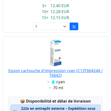
5+ 12.40 EUR
10+ 12.28 EUR
15+ 12.15 EUR
Epson cartouche d'impression cyan (C13T66424A /
T6642)
Eigenschaft:
cyan
Eigenschaft:
70 ml
Lagerstatus:
📦
Disponibilité et délai de livraison
222x en entrepôt externe – Expédition sous