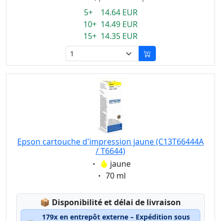
5+ 14.64 EUR
10+ 14.49 EUR
15+ 14.35 EUR
Epson cartouche d'impression jaune (C13T66444A
/ T6644)
Eigenschaft:
jaune
Eigenschaft:
70 ml
Lagerstatus:
📦
Disponibilité et délai de livraison
179x en entrepôt externe – Expédition sous