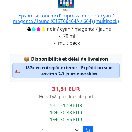
Epson cartouche d'impression noir / cyan /
magenta / jaune (C13T66464A / 664) (multipack)
Eigenschaft:
noir / cyan / magenta / jaune
Eigenschaft:
70 ml
Eigenschaft:
multipack
Lagerstatus:
📦
Disponibilité et délai de livraison
187x en entrepôt externe – Expédition sous
🚛
environ 2-3 jours ouvrables
31,51 EUR
Hors TVA, plus frais de port
5+ 31.19 EUR
10+ 30.88 EUR
15+ 30.56 EUR