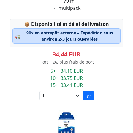
Eigenschaft:
70 ml
Eigenschaft:
multipack
Lagerstatus:
📦
Disponibilité et délai de livraison
99x en entrepôt externe – Expédition sous
🚛
environ 2-3 jours ouvrables
34,44 EUR
Hors TVA, plus frais de port
5+ 34.10 EUR
10+ 33.75 EUR
15+ 33.41 EUR