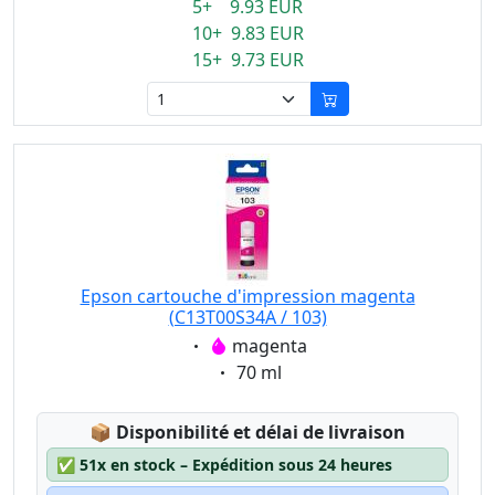
5+ 9.93 EUR
10+ 9.83 EUR
15+ 9.73 EUR
Epson cartouche d'impression magenta
(C13T00S34A / 103)
Eigenschaft:
magenta
Eigenschaft:
70 ml
Lagerstatus:
📦
Disponibilité et délai de livraison
✅
51x en stock – Expédition sous 24 heures