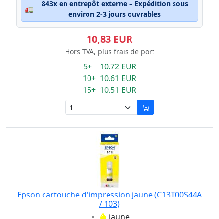
843x en entrepôt externe – Expédition sous
🚛
environ 2-3 jours ouvrables
10,83 EUR
Hors TVA, plus frais de port
5+ 10.72 EUR
10+ 10.61 EUR
15+ 10.51 EUR
Epson cartouche d'impression jaune (C13T00S44A
/ 103)
Eigenschaft:
jaune