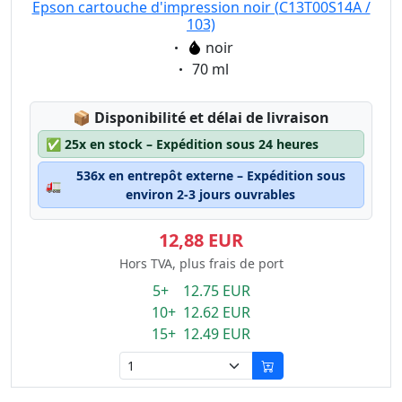
Epson cartouche d'impression noir (C13T00S14A /
103)
Eigenschaft:
noir
Eigenschaft:
70 ml
Lagerstatus:
📦
Disponibilité et délai de livraison
✅
25x en stock – Expédition sous 24 heures
536x en entrepôt externe – Expédition sous
🚛
environ 2-3 jours ouvrables
12,88 EUR
Hors TVA, plus frais de port
5+ 12.75 EUR
10+ 12.62 EUR
15+ 12.49 EUR