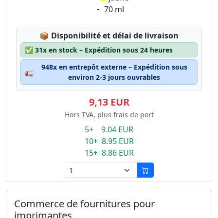
Eigenschaft:
70 ml
Lagerstatus:
📦
Disponibilité et délai de livraison
✅
31x en stock – Expédition sous 24 heures
948x en entrepôt externe – Expédition sous
🚛
environ 2-3 jours ouvrables
9,13 EUR
Hors TVA, plus frais de port
5+ 9.04 EUR
10+ 8.95 EUR
15+ 8.86 EUR
Commerce de fournitures pour
imprimantes