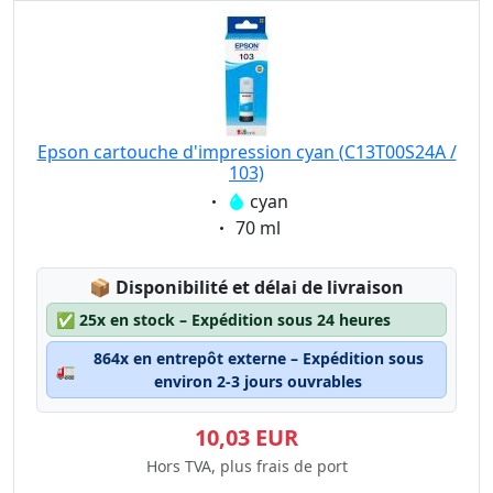
Epson cartouche d'impression cyan (C13T00S24A /
103)
Eigenschaft:
cyan
Eigenschaft:
70 ml
Lagerstatus:
📦
Disponibilité et délai de livraison
✅
25x en stock – Expédition sous 24 heures
864x en entrepôt externe – Expédition sous
🚛
environ 2-3 jours ouvrables
10,03 EUR
Hors TVA, plus frais de port