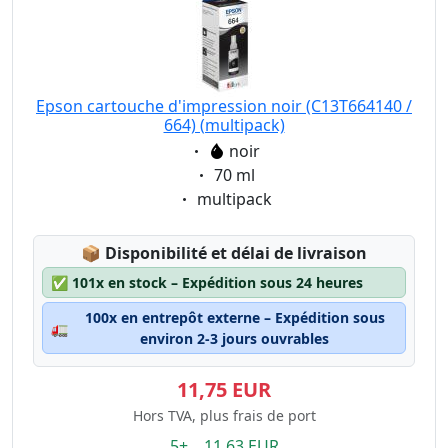
Epson cartouche d'impression noir (C13T664140 /
664) (multipack)
Eigenschaft:
noir
Eigenschaft:
70 ml
Eigenschaft:
multipack
Lagerstatus:
📦
Disponibilité et délai de livraison
✅
101x en stock – Expédition sous 24 heures
100x en entrepôt externe – Expédition sous
🚛
environ 2-3 jours ouvrables
11,75 EUR
Hors TVA, plus frais de port
5+ 11.63 EUR