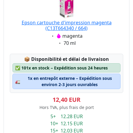
Epson cartouche d'impression magenta
(C13T664340 / 664)
Eigenschaft:
magenta
Eigenschaft:
70 ml
Lagerstatus:
📦
Disponibilité et délai de livraison
✅
101x en stock – Expédition sous 24 heures
1x en entrepôt externe – Expédition sous
🚛
environ 2-3 jours ouvrables
12,40 EUR
Hors TVA, plus frais de port
5+ 12.28 EUR
10+ 12.15 EUR
15+ 12.03 EUR