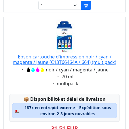
Epson cartouche d'impression noir / cyan /
magenta / jaune (C13T66464A / 664) (multipack)
Eigenschaft:
noir / cyan / magenta / jaune
Eigenschaft:
70 ml
Eigenschaft:
multipack
Lagerstatus:
📦
Disponibilité et délai de livraison
187x en entrepôt externe – Expédition sous
🚛
environ 2-3 jours ouvrables
31,51 EUR