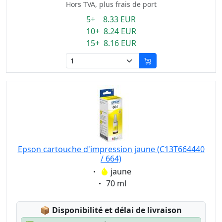
Hors TVA, plus frais de port
5+ 8.33 EUR
10+ 8.24 EUR
15+ 8.16 EUR
Epson cartouche d'impression jaune (C13T664440
/ 664)
Eigenschaft:
jaune
Eigenschaft:
70 ml
Lagerstatus:
📦
Disponibilité et délai de livraison