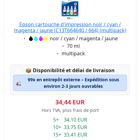
Epson cartouche d'impression noir / cyan /
magenta / jaune (C13T664640 / 664) (multipack)
Eigenschaft:
noir / cyan / magenta / jaune
Eigenschaft:
70 ml
Eigenschaft:
multipack
Lagerstatus:
📦
Disponibilité et délai de livraison
99x en entrepôt externe – Expédition sous
🚛
environ 2-3 jours ouvrables
34,44 EUR
Hors TVA, plus frais de port
5+ 34.10 EUR
10+ 33.75 EUR
15+ 33.41 EUR