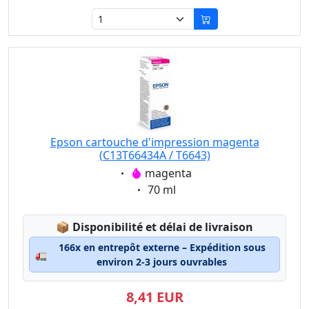
Epson cartouche d'impression magenta
(C13T66434A / T6643)
Eigenschaft:
magenta
Eigenschaft:
70 ml
Lagerstatus:
📦
Disponibilité et délai de livraison
166x en entrepôt externe – Expédition sous
🚛
environ 2-3 jours ouvrables
8,41 EUR