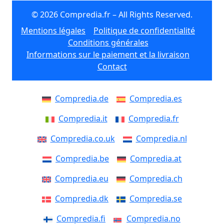
© 2026 Compredia.fr – All Rights Reserved.
Mentions légales
Politique de confidentialité
Conditions générales
Informations sur le paiement et la livraison
Contact
Compredia.de
Compredia.es
Compredia.it
Compredia.fr
Compredia.co.uk
Compredia.nl
Compredia.be
Compredia.at
Compredia.eu
Compredia.ch
Compredia.dk
Compredia.se
Compredia.fi
Compredia.no