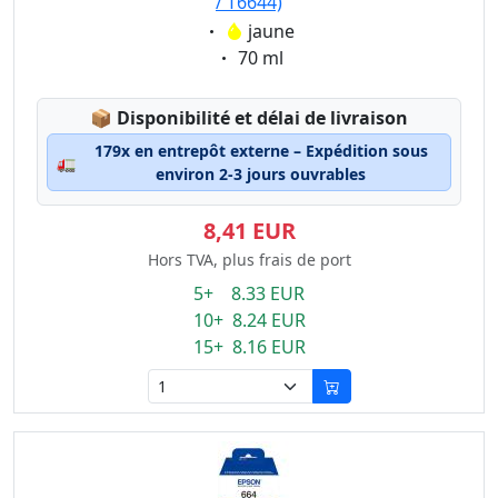
/ T6644)
Eigenschaft:
jaune
Eigenschaft:
70 ml
Lagerstatus:
📦
Disponibilité et délai de livraison
179x en entrepôt externe – Expédition sous
🚛
environ 2-3 jours ouvrables
8,41 EUR
Hors TVA, plus frais de port
5+ 8.33 EUR
10+ 8.24 EUR
15+ 8.16 EUR