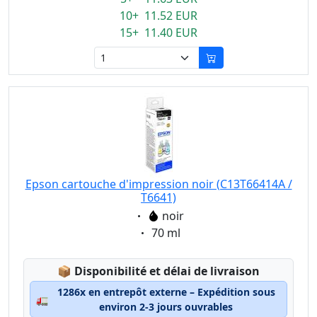
10+ 11.52 EUR
15+ 11.40 EUR
Epson cartouche d'impression noir (C13T66414A /
T6641)
Eigenschaft:
noir
Eigenschaft:
70 ml
Lagerstatus:
📦
Disponibilité et délai de livraison
1286x en entrepôt externe – Expédition sous
🚛
environ 2-3 jours ouvrables