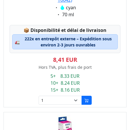
T6642)
Eigenschaft:
cyan
Eigenschaft:
70 ml
Lagerstatus:
📦
Disponibilité et délai de livraison
222x en entrepôt externe – Expédition sous
🚛
environ 2-3 jours ouvrables
8,41 EUR
Hors TVA, plus frais de port
5+ 8.33 EUR
10+ 8.24 EUR
15+ 8.16 EUR