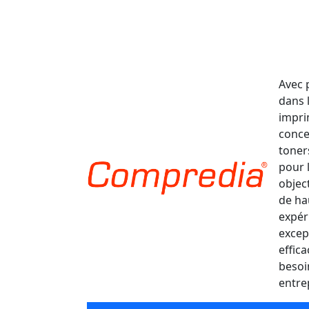
Avec 
dans 
impri
conce
toner
pour 
object
de ha
expér
excep
effic
besoi
entre