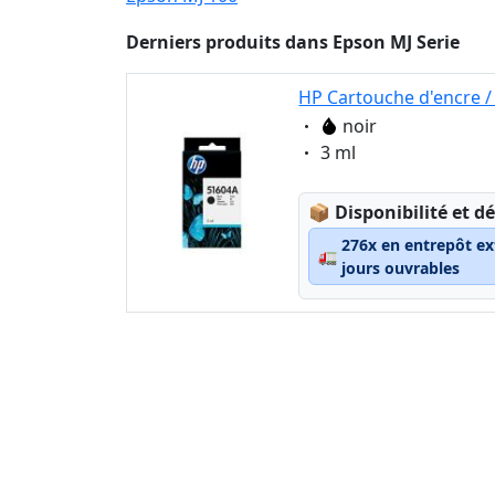
Derniers produits dans Epson MJ Serie
HP Cartouche d'encre /
Eigenschaft:
noir
Eigenschaft:
3 ml
Lagerstatus:
📦
Disponibilité et dé
276x en entrepôt ex
🚛
jours ouvrables