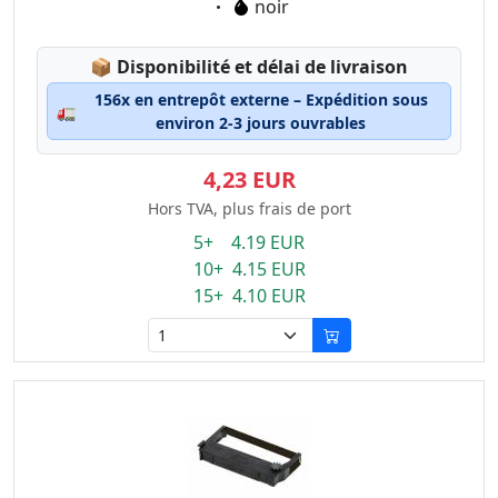
Eigenschaft:
noir
Lagerstatus:
📦
Disponibilité et délai de livraison
156x en entrepôt externe – Expédition sous
🚛
environ 2-3 jours ouvrables
4,23 EUR
Hors TVA, plus frais de port
5+ 4.19 EUR
10+ 4.15 EUR
15+ 4.10 EUR