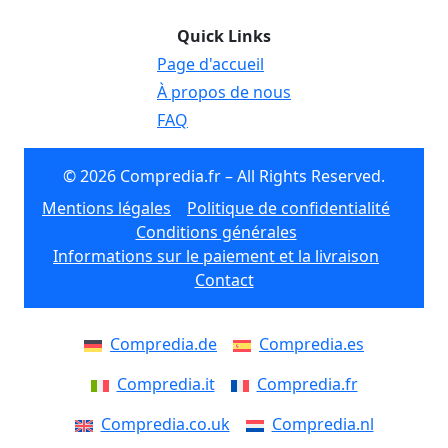
Quick Links
Page d'accueil
À propos de nous
FAQ
© 2026 Compredia.fr – All Rights Reserved.
Mentions légales
Politique de confidentialité
Conditions générales
Informations sur le paiement et la livraison
Contact
Compredia.de
Compredia.es
Compredia.it
Compredia.fr
Compredia.co.uk
Compredia.nl