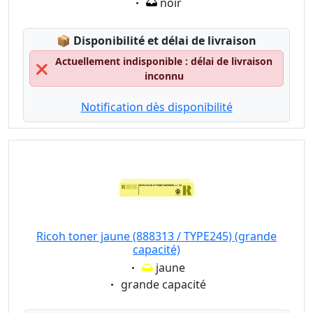
Eigenschaft:
noir
Lagerstatus:
📦
Disponibilité et délai de livraison
Actuellement indisponible : délai de livraison
❌
inconnu
Notification dès disponibilité
Ricoh toner jaune (888313 / TYPE245) (grande
capacité)
Eigenschaft:
jaune
Eigenschaft:
grande capacité