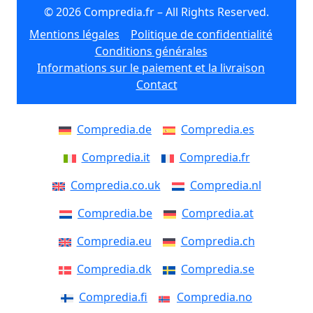
© 2026 Compredia.fr – All Rights Reserved.
Mentions légales
Politique de confidentialité
Conditions générales
Informations sur le paiement et la livraison
Contact
Compredia.de
Compredia.es
Compredia.it
Compredia.fr
Compredia.co.uk
Compredia.nl
Compredia.be
Compredia.at
Compredia.eu
Compredia.ch
Compredia.dk
Compredia.se
Compredia.fi
Compredia.no