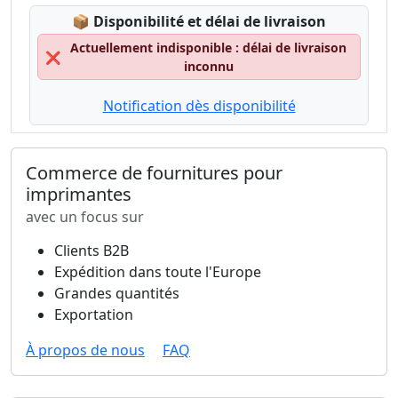
Lagerstatus:
📦
Disponibilité et délai de livraison
Actuellement indisponible : délai de livraison
❌
inconnu
Notification dès disponibilité
Commerce de fournitures pour
imprimantes
avec un focus sur
Clients B2B
Expédition dans toute l'Europe
Grandes quantités
Exportation
À propos de nous
FAQ