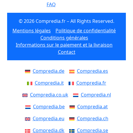
FAQ
© 2026 Compredia.fr – All Rights Reserved.
Mentions légales
Politique de confidentialité
Conditions générales
Informations sur le paiement et la livraison
Contact
Compredia.de
Compredia.es
Compredia.it
Compredia.fr
Compredia.co.uk
Compredia.nl
Compredia.be
Compredia.at
Compredia.eu
Compredia.ch
Compredia.dk
Compredia.se