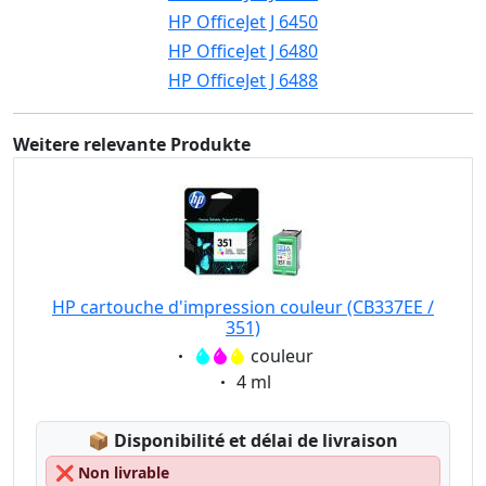
HP OfficeJet J 6450
HP OfficeJet J 6480
HP OfficeJet J 6488
Weitere relevante Produkte
HP cartouche d'impression couleur (CB337EE /
351)
Eigenschaft:
couleur
Eigenschaft:
4 ml
Lagerstatus:
📦
Disponibilité et délai de livraison
❌
Non livrable