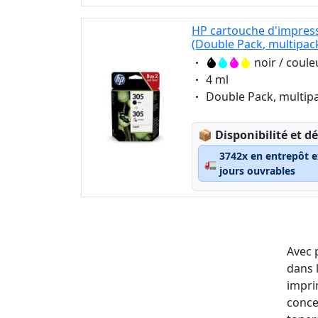
HP cartouche d'impress
(Double Pack, multipac
Eigenschaft:
noir / coule
Eigenschaft:
4 ml
Eigenschaft:
Double Pack, multip
Lagerstatus:
📦
Disponibilité et dé
3742x en entrepôt e
🚛
jours ouvrables
Avec 
dans 
impri
conce