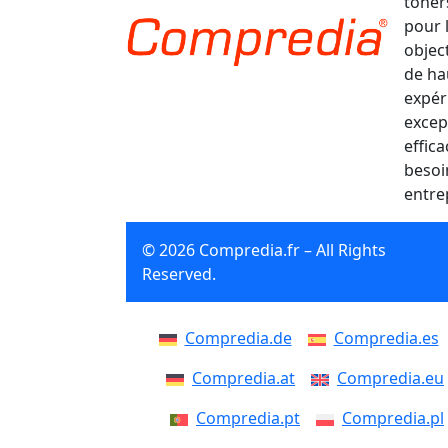
toner
pour 
object
de ha
expér
excep
effic
besoi
entre
© 2026 Compredia.fr – All Rights
Reserved.
Compredia.de
Compredia.es
Compredia.at
Compredia.eu
Compredia.pt
Compredia.pl