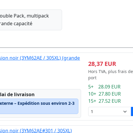
ouble Pack, multipack
rande capacité
ion noir (3YM62AE / 305XL) (grande
28,37 EUR
Hors TVA, plus frais de
port
5+ 28.09 EUR
10+ 27.80 EUR
lai de livraison
15+ 27.52 EUR
xterne – Expédition sous environ 2-3
sion noir (3YM62AE#301 / 305XL)