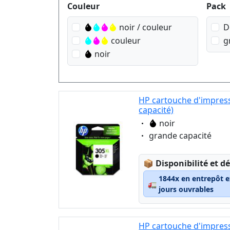
Produktfilter
Couleur
Pack
noir / couleur
D
couleur
g
noir
HP cartouche d'impress
capacité)
Eigenschaft:
noir
Eigenschaft:
grande capacité
Lagerstatus:
📦
Disponibilité et dé
1844x en entrepôt e
🚛
jours ouvrables
HP cartouche d'impres