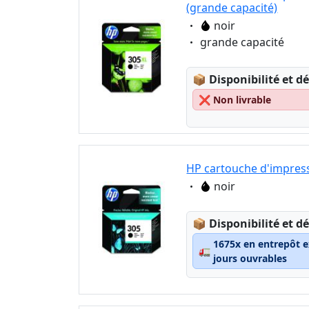
(grande capacité)
Eigenschaft:
noir
Eigenschaft:
grande capacité
Lagerstatus:
📦
Disponibilité et dé
❌
Non livrable
HP cartouche d'impress
Eigenschaft:
noir
Lagerstatus:
📦
Disponibilité et dé
1675x en entrepôt e
🚛
jours ouvrables