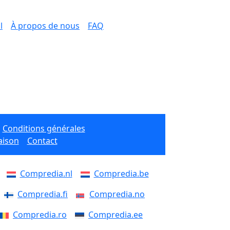
l
À propos de nous
FAQ
Conditions générales
aison
Contact
Compredia.nl
Compredia.be
Compredia.fi
Compredia.no
Compredia.ro
Compredia.ee