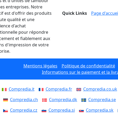
s et d'unités de tambour
les entreprises. Notre
if est d'offrir des produits
Quick Links
Page d'accuei
ute qualité et une
ience d'achat
tionnelle pour répondre
acement et fiablement aux
ns d'impression de votre
prise.
Mentions légales
Politique de confidentialité
Informations sur le paiement et la livr
Compredia.it
Compredia.fr
Compredia.co.uk
Compredia.ch
Compredia.dk
Compredia.se
Compredia.cz
Compredia.si
Compredia.sk