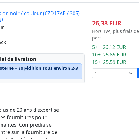
ion noir / couleur (6ZD17AE / 305)
k)
26,38 EUR
ur
Hors TVA, plus frais de
port
ack
5+ 26.12 EUR
10+ 25.85 EUR
lai de livraison
15+ 25.59 EUR
xterne – Expédition sous environ 2-3
plus de 20 ans d'expertise
les fournitures pour
mantes, Compredia se
ntre sur la fourniture de