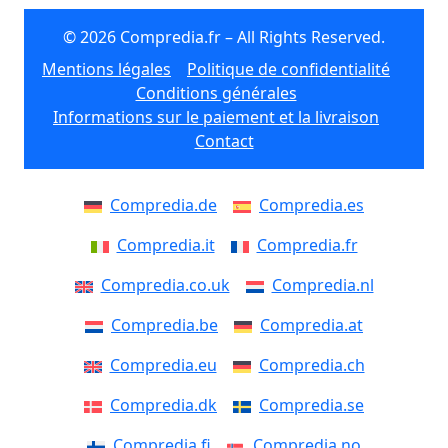
© 2026 Compredia.fr – All Rights Reserved.
Mentions légales
Politique de confidentialité
Conditions générales
Informations sur le paiement et la livraison
Contact
Compredia.de
Compredia.es
Compredia.it
Compredia.fr
Compredia.co.uk
Compredia.nl
Compredia.be
Compredia.at
Compredia.eu
Compredia.ch
Compredia.dk
Compredia.se
Compredia.fi
Compredia.no