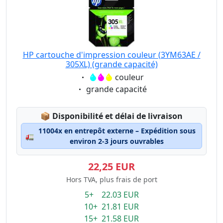
HP cartouche d'impression couleur (3YM63AE /
305XL) (grande capacité)
Eigenschaft:
couleur
Eigenschaft:
grande capacité
Lagerstatus:
📦
Disponibilité et délai de livraison
11004x en entrepôt externe – Expédition sous
🚛
environ 2-3 jours ouvrables
22,25 EUR
Hors TVA, plus frais de port
5+ 22.03 EUR
10+ 21.81 EUR
15+ 21.58 EUR