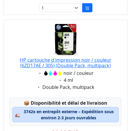
HP cartouche d'impression noir / couleur
(6ZD17AE / 305) (Double Pack, multipack)
Eigenschaft:
noir / couleur
Eigenschaft:
4 ml
Eigenschaft:
Double Pack, multipack
Lagerstatus:
📦
Disponibilité et délai de livraison
3742x en entrepôt externe – Expédition sous
🚛
environ 2-3 jours ouvrables