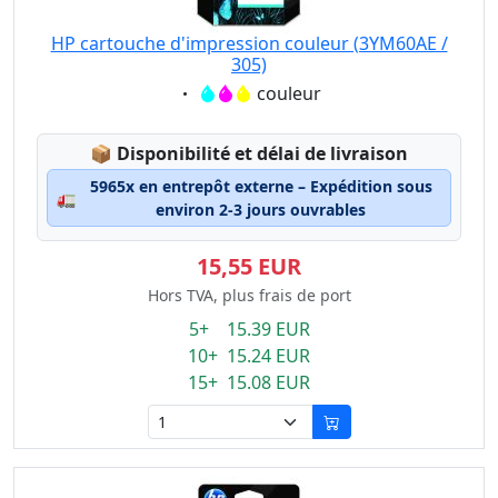
HP cartouche d'impression couleur (3YM60AE /
305)
Eigenschaft:
couleur
Lagerstatus:
📦
Disponibilité et délai de livraison
5965x en entrepôt externe – Expédition sous
🚛
environ 2-3 jours ouvrables
15,55 EUR
Hors TVA, plus frais de port
5+ 15.39 EUR
10+ 15.24 EUR
15+ 15.08 EUR