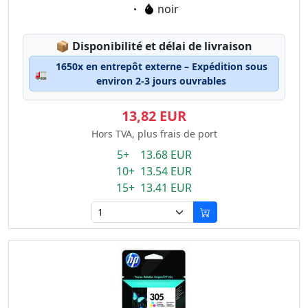
Eigenschaft:
noir
Lagerstatus:
📦
Disponibilité et délai de livraison
1650x en entrepôt externe – Expédition sous
🚛
environ 2-3 jours ouvrables
13,82 EUR
Hors TVA, plus frais de port
5+ 13.68 EUR
10+ 13.54 EUR
15+ 13.41 EUR