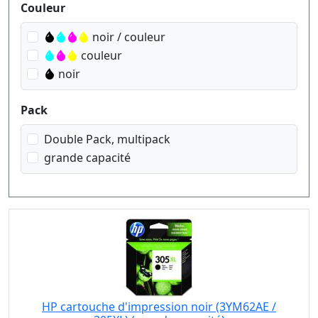
Produktfilter
Couleur
noir / couleur
couleur
noir
Pack
Double Pack, multipack
grande capacité
HP cartouche d'impression noir (3YM62AE /