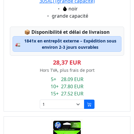
305XL) (grande capacité)
Eigenschaft:
noir
Eigenschaft:
grande capacité
Lagerstatus:
📦
Disponibilité et délai de livraison
1841x en entrepôt externe – Expédition sous
🚛
environ 2-3 jours ouvrables
28,37 EUR
Hors TVA, plus frais de port
5+ 28.09 EUR
10+ 27.80 EUR
15+ 27.52 EUR