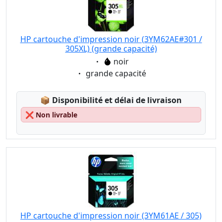
HP cartouche d'impression noir (3YM62AE#301 /
305XL) (grande capacité)
Eigenschaft:
noir
Eigenschaft:
grande capacité
Lagerstatus:
📦
Disponibilité et délai de livraison
❌
Non livrable
HP cartouche d'impression noir (3YM61AE / 305)