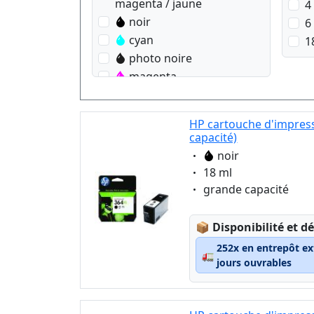
magenta / jaune
4
noir
6
cyan
1
photo noire
magenta
jaune
HP cartouche d'impress
capacité)
Eigenschaft:
noir
Eigenschaft:
18 ml
Eigenschaft:
grande capacité
Lagerstatus:
📦
Disponibilité et dé
252x en entrepôt ex
🚛
jours ouvrables