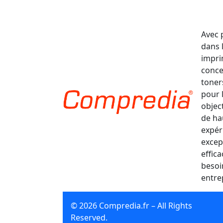
Avec 
dans 
impri
conce
toner
pour 
object
de ha
expér
excep
effic
besoi
entre
© 2026 Compredia.fr – All Rights
Reserved.