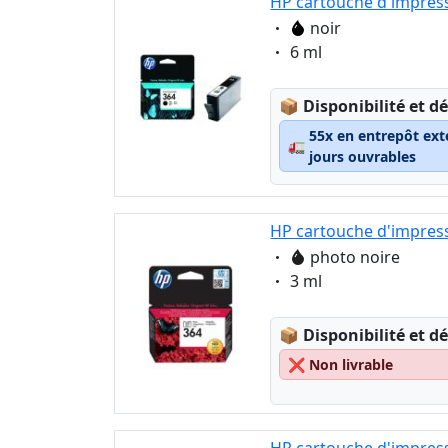
HP cartouche d'impress
Eigenschaft:
noir
Eigenschaft:
6 ml
Lagerstatus:
📦
Disponibilité et dé
55x en entrepôt ext
🚛
jours ouvrables
HP cartouche d'impress
Eigenschaft:
photo noire
Eigenschaft:
3 ml
Lagerstatus:
📦
Disponibilité et dé
❌
Non livrable