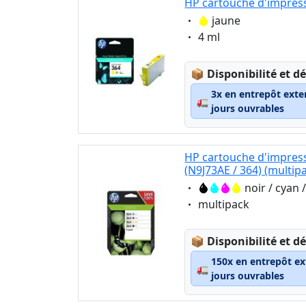
HP cartouche d'impress
Eigenschaft:
jaune
Eigenschaft:
4 ml
Lagerstatus:
📦
Disponibilité et dé
3x en entrepôt exte
🚛
jours ouvrables
HP cartouche d'impress
(N9J73AE / 364) (multip
Eigenschaft:
noir / cyan
Eigenschaft:
multipack
Lagerstatus:
📦
Disponibilité et dé
150x en entrepôt ex
🚛
jours ouvrables