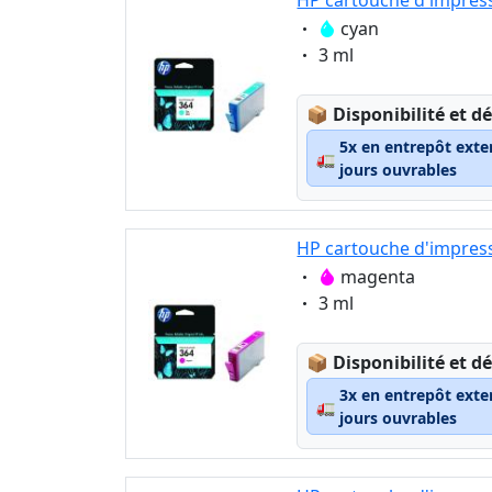
HP cartouche d'impress
Eigenschaft:
cyan
Eigenschaft:
3 ml
Lagerstatus:
📦
Disponibilité et dé
5x en entrepôt exte
🚛
jours ouvrables
HP cartouche d'impres
Eigenschaft:
magenta
Eigenschaft:
3 ml
Lagerstatus:
📦
Disponibilité et dé
3x en entrepôt exte
🚛
jours ouvrables