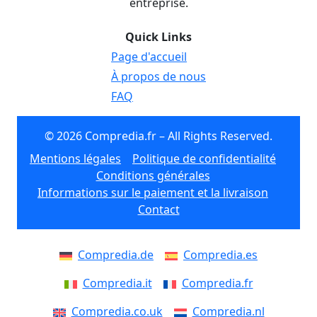
entreprise.
Quick Links
Page d'accueil
À propos de nous
FAQ
© 2026 Compredia.fr – All Rights Reserved.
Mentions légales
Politique de confidentialité
Conditions générales
Informations sur le paiement et la livraison
Contact
Compredia.de
Compredia.es
Compredia.it
Compredia.fr
Compredia.co.uk
Compredia.nl