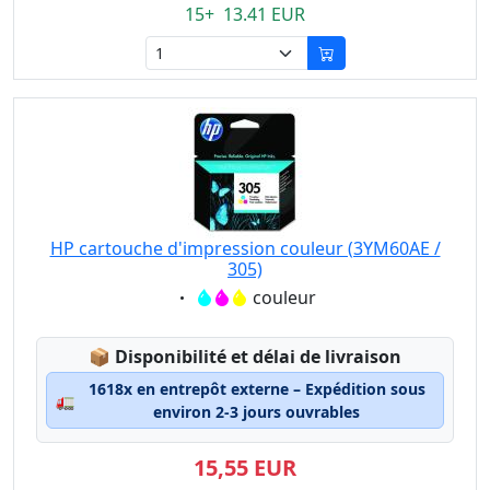
15+ 13.41 EUR
HP cartouche d'impression couleur (3YM60AE /
305)
Eigenschaft:
couleur
Lagerstatus:
📦
Disponibilité et délai de livraison
1618x en entrepôt externe – Expédition sous
🚛
environ 2-3 jours ouvrables
15,55 EUR