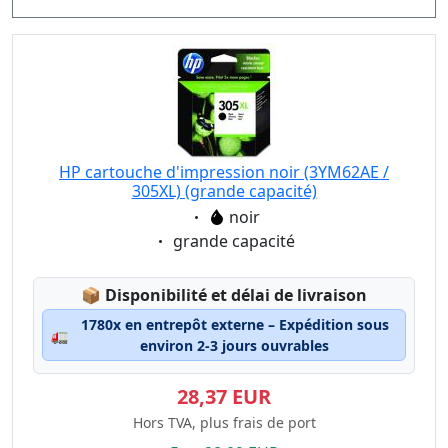
HP cartouche d'impression noir (3YM62AE /
305XL) (grande capacité)
Eigenschaft:
noir
Eigenschaft:
grande capacité
Lagerstatus:
📦
Disponibilité et délai de livraison
1780x en entrepôt externe – Expédition sous
🚛
environ 2-3 jours ouvrables
28,37 EUR
Hors TVA, plus frais de port