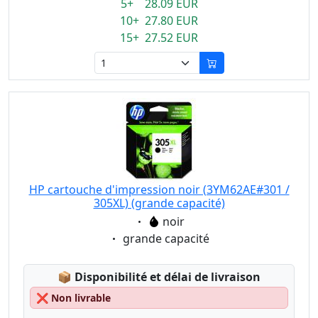
5+ 28.09 EUR
10+ 27.80 EUR
15+ 27.52 EUR
HP cartouche d'impression noir (3YM62AE#301 /
305XL) (grande capacité)
Eigenschaft:
noir
Eigenschaft:
grande capacité
Lagerstatus:
📦
Disponibilité et délai de livraison
❌
Non livrable