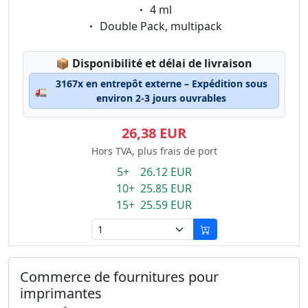
Eigenschaft:
4 ml
Eigenschaft:
Double Pack, multipack
Lagerstatus:
📦
Disponibilité et délai de livraison
3167x en entrepôt externe – Expédition sous
🚛
environ 2-3 jours ouvrables
26,38 EUR
Hors TVA, plus frais de port
5+ 26.12 EUR
10+ 25.85 EUR
15+ 25.59 EUR
Commerce de fournitures pour
imprimantes