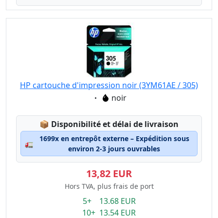
HP cartouche d'impression noir (3YM61AE / 305)
Eigenschaft:
noir
Lagerstatus:
📦
Disponibilité et délai de livraison
1699x en entrepôt externe – Expédition sous
🚛
environ 2-3 jours ouvrables
13,82 EUR
Hors TVA, plus frais de port
5+ 13.68 EUR
10+ 13.54 EUR