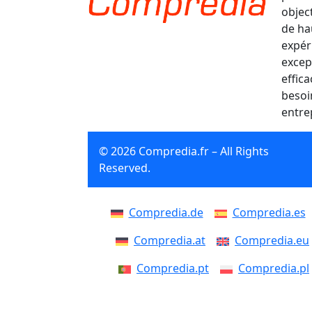
object
de ha
expér
excep
effic
besoi
entre
© 2026 Compredia.fr – All Rights
Reserved.
Compredia.de
Compredia.es
Compredia.at
Compredia.eu
Compredia.pt
Compredia.pl