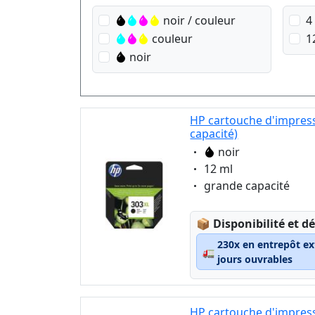
noir / couleur
4
couleur
1
noir
HP cartouche d'impress
capacité)
Eigenschaft:
noir
Eigenschaft:
12 ml
Eigenschaft:
grande capacité
Lagerstatus:
📦
Disponibilité et dé
230x en entrepôt ex
🚛
jours ouvrables
HP cartouche d'impress