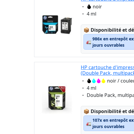
Eigenschaft:
noir
Eigenschaft:
4 ml
Lagerstatus:
📦
Disponibilité et dé
986x en entrepôt ex
🚛
jours ouvrables
HP cartouche d'impress
(Double Pack, multipac
Eigenschaft:
noir / coule
Eigenschaft:
4 ml
Eigenschaft:
Double Pack, multip
Lagerstatus:
📦
Disponibilité et dé
107x en entrepôt ex
🚛
jours ouvrables