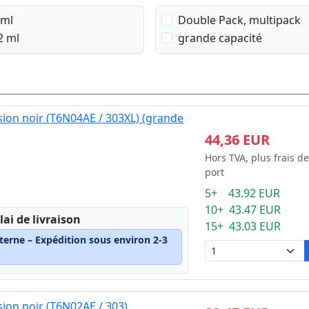
 ml
Double Pack, multipack
2 ml
grande capacité
ion noir (T6N04AE / 303XL) (grande
44,36 EUR
Hors TVA, plus frais de
port
5+ 43.92 EUR
10+ 43.47 EUR
lai de livraison
15+ 43.03 EUR
terne – Expédition sous environ 2-3
ion noir (T6N02AE / 303)