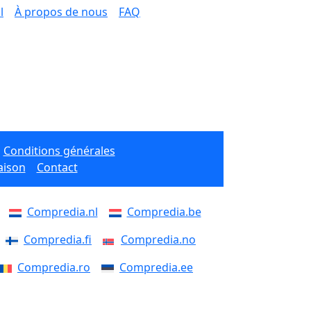
l
À propos de nous
FAQ
Conditions générales
aison
Contact
Compredia.nl
Compredia.be
Compredia.fi
Compredia.no
Compredia.ro
Compredia.ee