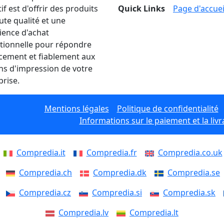
if est d'offrir des produits
Quick Links
Page d'accuei
ute qualité et une
ience d'achat
tionnelle pour répondre
acement et fiablement aux
ns d'impression de votre
prise.
Mentions légales
Politique de confidentialité
Informations sur le paiement et la livr
Compredia.it
Compredia.fr
Compredia.co.uk
Compredia.ch
Compredia.dk
Compredia.se
Compredia.cz
Compredia.si
Compredia.sk
Compredia.lv
Compredia.lt