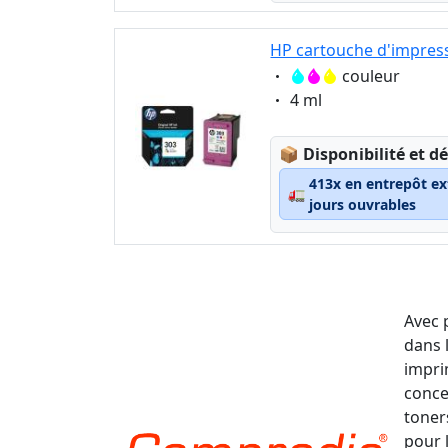
HP cartouche d'impress
Eigenschaft:
couleur
Eigenschaft:
4 ml
Lagerstatus:
📦
Disponibilité et dé
413x en entrepôt ex
🚛
jours ouvrables
Avec 
dans 
impri
conce
toner
pour 