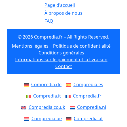
Page d'accueil
À propos de nous
FAQ
© 2026 Compredia.fr – All Rights Reserved.
Mentions légales
Politique de confidentialité
Conditions générales
Informations sur le paiement et la livraison
Contact
Compredia.de
Compredia.es
Compredia.it
Compredia.fr
Compredia.co.uk
Compredia.nl
Compredia.be
Compredia.at