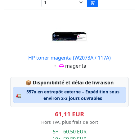
HP toner magenta (W2073A / 117A)
Eigenschaft:
magenta
Lagerstatus:
📦
Disponibilité et délai de livraison
557x en entrepôt externe – Expédition sous
🚛
environ 2-3 jours ouvrables
61,11 EUR
Hors TVA, plus frais de port
5+ 60.50 EUR