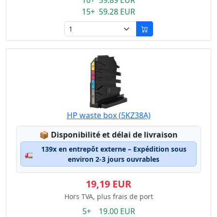
10+ 59.89 EUR
15+ 59.28 EUR
HP waste box (5KZ38A)
Lagerstatus:
📦
Disponibilité et délai de livraison
139x en entrepôt externe – Expédition sous
🚛
environ 2-3 jours ouvrables
19,19 EUR
Hors TVA, plus frais de port
5+ 19.00 EUR