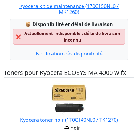
Kyocera kit de maintenance (170C150NL0 /
MK1260)
Lagerstatus:
📦
Disponibilité et délai de livraison
Actuellement indisponible : délai de livraison
❌
inconnu
Notification dès disponibilité
Toners pour Kyocera ECOSYS MA 4000 wifx
Kyocera toner noir (1T0C140NL0 / TK1270)
Eigenschaft:
noir