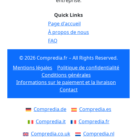
entreprise.
Quick Links
Page d'accueil
À propos de nous
FAQ
© 2026 Compredia.fr – All Rights Reserved.
Mentions légales
Politique de confidentialité
Conditions générales
Informations sur le paiement et la livraison
Contact
Compredia.de
Compredia.es
Compredia.it
Compredia.fr
Compredia.co.uk
Compredia.nl