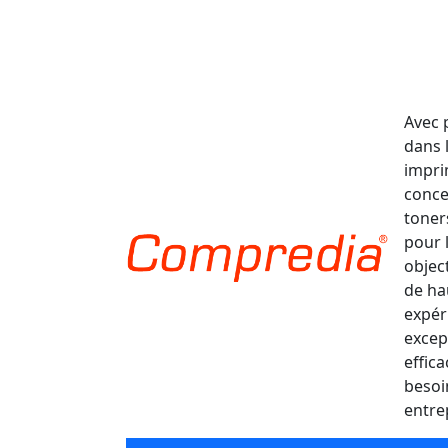
Avec 
dans 
impri
conce
toner
pour 
object
de ha
expér
excep
effic
besoi
entre