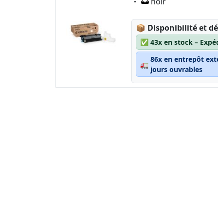
Eigenschaft:
noir
Lagerstatus:
📦
Disponibilité et dé
✅
43x en stock – Expé
86x en entrepôt ext
🚛
jours ouvrables