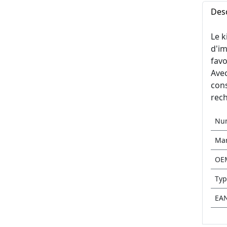
Desc
Le 
d'im
favo
Avec
cons
rech
Nu
Ma
OE
Typ
EA