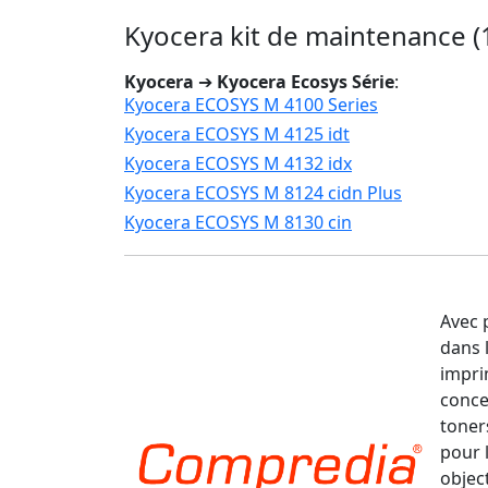
Kyocera kit de maintenance 
Kyocera
➔
Kyocera Ecosys Série
:
Kyocera ECOSYS M 4100 Series
Kyocera ECOSYS M 4125 idt
Kyocera ECOSYS M 4132 idx
Kyocera ECOSYS M 8124 cidn Plus
Kyocera ECOSYS M 8130 cin
Avec 
dans 
impri
conce
toner
pour 
object