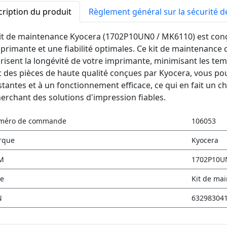
ription du produit
Règlement général sur la sécurité d
kit de maintenance Kyocera (1702P10UN0 / MK6110) est con
primante et une fiabilité optimales. Ce kit de maintenanc
risent la longévité de votre imprimante, minimisant les temp
 des pièces de haute qualité conçues par Kyocera, vous p
tantes et à un fonctionnement efficace, ce qui en fait un ch
erchant des solutions d'impression fiables.
méro de commande
106053
rque
Kyocera
M
1702P10U
e
Kit de ma
N
63298304