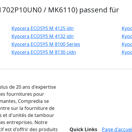
(1702P10UN0 / MK6110) passend für
Kyocera ECOSYS M 4125 idn
Kyoc
Kyocera ECOSYS M 4132 idn
Kyoc
Kyocera ECOSYS M 8100 Series
Kyoc
Kyocera ECOSYS M 8130 cidn
Kyoc
plus de 20 ans d'expertise
les fournitures pour
mantes, Compredia se
ntre sur la fourniture de
s et d'unités de tambour
les entreprises. Notre
if est d'offrir des produits
Quick Links
Page d'accuei