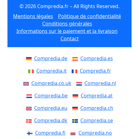
© 2026 Compredia.fr – All Rights Reserved.
Mentions légales
Politique de confidentialité
Conditions générales
Informations sur le paiement et la livraison
Contact
Compredia.de
Compredia.es
Compredia.it
Compredia.fr
Compredia.co.uk
Compredia.nl
Compredia.be
Compredia.at
Compredia.eu
Compredia.ch
Compredia.dk
Compredia.se
Compredia.fi
Compredia.no