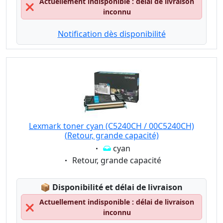
Actuellement indisponible : délai de livraison
❌
inconnu
Notification dès disponibilité
Lexmark toner cyan (C5240CH / 00C5240CH)
(Retour, grande capacité)
Eigenschaft:
cyan
Eigenschaft:
Retour, grande capacité
Lagerstatus:
📦
Disponibilité et délai de livraison
Actuellement indisponible : délai de livraison
❌
inconnu