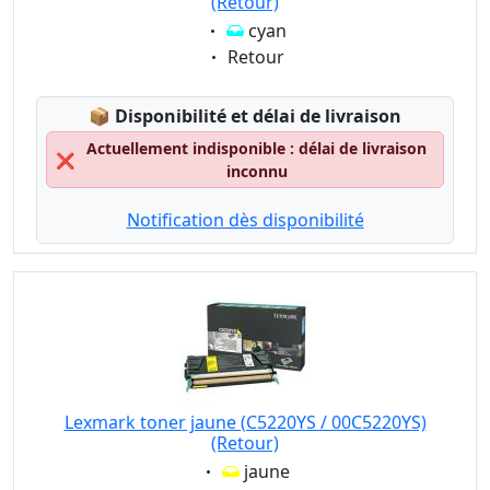
(Retour)
Eigenschaft:
cyan
Eigenschaft:
Retour
Lagerstatus:
📦
Disponibilité et délai de livraison
Actuellement indisponible : délai de livraison
❌
inconnu
Notification dès disponibilité
Lexmark toner jaune (C5220YS / 00C5220YS)
(Retour)
Eigenschaft:
jaune