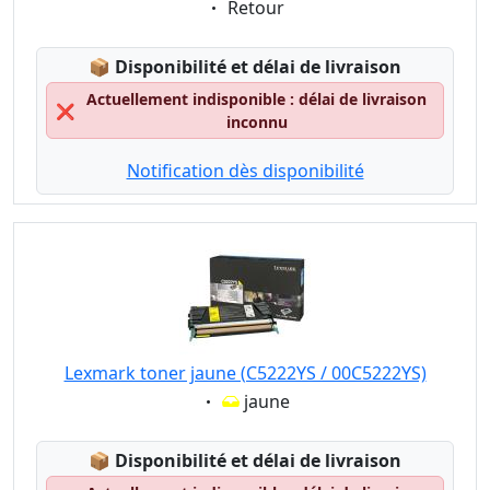
Eigenschaft:
Retour
Lagerstatus:
📦
Disponibilité et délai de livraison
Actuellement indisponible : délai de livraison
❌
inconnu
Notification dès disponibilité
Lexmark toner jaune (C5222YS / 00C5222YS)
Eigenschaft:
jaune
Lagerstatus:
📦
Disponibilité et délai de livraison