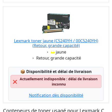
Lexmark toner jaune (C5240YH / 00C5240YH)
(Retour, grande capacité)
Eigenschaft:
jaune
Eigenschaft:
Retour, grande capacité
Lagerstatus:
📦
Disponibilité et délai de livraison
Actuellement indisponible : délai de livraison
❌
inconnu
Notification dès disponibilité
Conteneurs de toner usagé pour Lexmark C