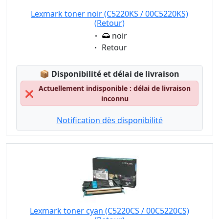
Lexmark toner noir (C5220KS / 00C5220KS)
(Retour)
Eigenschaft:
noir
Eigenschaft:
Retour
Lagerstatus:
📦
Disponibilité et délai de livraison
Actuellement indisponible : délai de livraison
❌
inconnu
Notification dès disponibilité
Lexmark toner cyan (C5220CS / 00C5220CS)