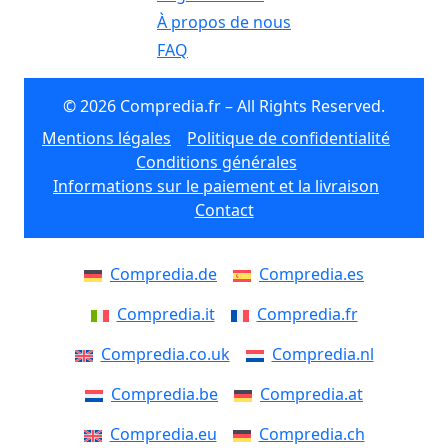
À propos de nous
FAQ
© 2026 Compredia.fr – All Rights Reserved.
Mentions légales
Politique de confidentialité
Conditions générales
Informations sur le paiement et la livraison
Contact
Compredia.de
Compredia.es
Compredia.it
Compredia.fr
Compredia.co.uk
Compredia.nl
Compredia.be
Compredia.at
Compredia.eu
Compredia.ch